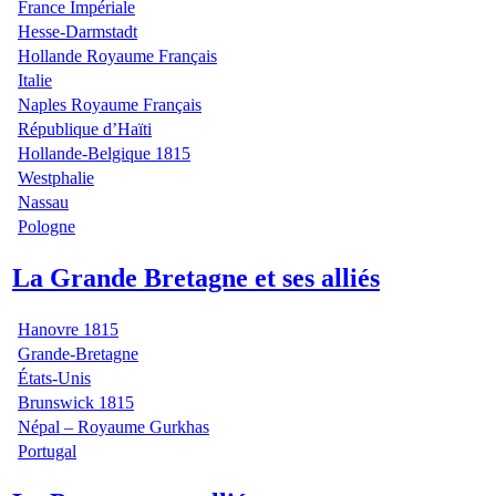
France Impériale
Hesse-Darmstadt
Hollande Royaume Français
Italie
Naples Royaume Français
République d’Haïti
Hollande-Belgique 1815
Westphalie
Nassau
Pologne
La Grande Bretagne et ses alliés
Hanovre 1815
Grande-Bretagne
États-Unis
Brunswick 1815
Népal – Royaume Gurkhas
Portugal