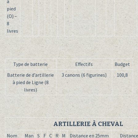
à
pied
(O) –
8
livres
Type de batterie
Effectifs
Budget
Batterie de d’artillerie
3 canons (6 figurines)
100,8
à pied de Ligne (8
livres)
ARTILLERIE À CHEVAL
Nom
Man
S
F
C
R
M
Distance en 25mm
Distance