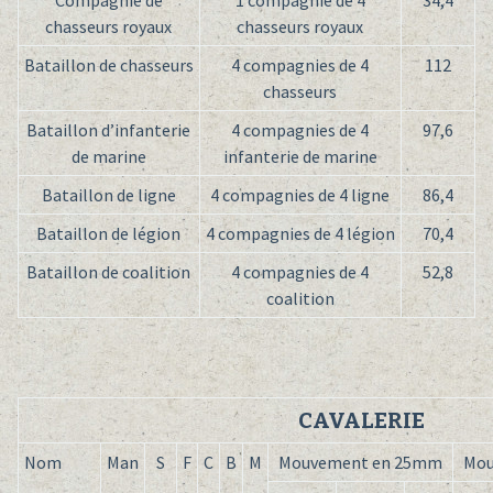
Compagnie de
1 compagnie de 4
34,4
chasseurs royaux
chasseurs royaux
Bataillon de chasseurs
4 compagnies de 4
112
chasseurs
Bataillon d’infanterie
4 compagnies de 4
97,6
de marine
infanterie de marine
Bataillon de ligne
4 compagnies de 4 ligne
86,4
Bataillon de légion
4 compagnies de 4 légion
70,4
Bataillon de coalition
4 compagnies de 4
52,8
coalition
CAVALERIE
Nom
Man
S
F
C
B
M
Mouvement en 25mm
Mou