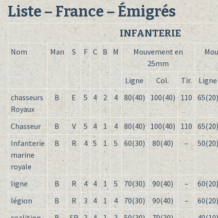
Liste – France – Émigrés
INFANTERIE
Nom
Man
S
F
C
B
M
Mouvement en
Mou
25mm
Ligne
Col.
Tir.
Ligne
chasseurs
B
E
5
4
2
4
80(40)
100(40)
110
65(20
Royaux
Chasseur
B
V
5
4
1
4
80(40)
100(40)
110
65(20
Infanterie
B
R
4
5
1
5
60(30)
80(40)
–
50(20
marine
royale
ligne
B
R
4
4
1
5
70(30)
90(40)
–
60(20
légion
B
R
3
4
1
4
70(30)
90(40)
–
60(20
coalition
B
SR
3
4
1
3
50(30)
70(30)
–
40(10