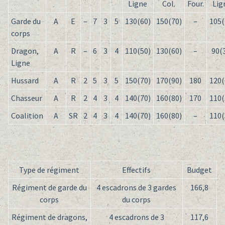
Ligne
Col.
Four.
Lig
Garde du
A
E
–
7
3
5
130(60)
150(70)
–
105(
corps
Dragon,
A
R
–
6
3
4
110(50)
130(60)
–
90(
Ligne
Hussard
A
R
2
5
3
5
150(70)
170(90)
180
120(
Chasseur
A
R
2
4
3
4
140(70)
160(80)
170
110(
Coalition
A
SR
2
4
3
4
140(70)
160(80)
–
110(
Type de régiment
Effectifs
Budget
Régiment de garde du
4 escadrons de 3 gardes
166,8
corps
du corps
Régiment de dragons,
4 escadrons de 3
117,6