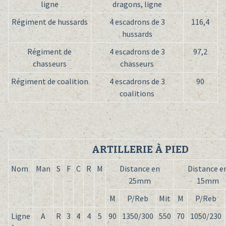
ligne
dragons, ligne
Régiment de hussards
4 escadrons de 3
116,4
hussards
Régiment de
4 escadrons de 3
97,2
chasseurs
chasseurs
Régiment de coalition
4 escadrons de 3
90
coalitions
ARTILLERIE À PIED
Nom
Man
S
F
C
R
M
Distance en
Distance e
25mm
15mm
M
P/Reb
Mit
M
P/Reb
Ligne
A
R
3
4
4
5
90
1350/300
550
70
1050/230