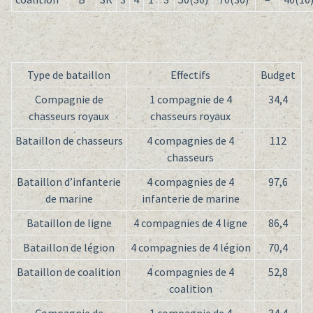
Type de bataillon
Effectifs
Budget
Compagnie de
1 compagnie de 4
34,4
chasseurs royaux
chasseurs royaux
Bataillon de chasseurs
4 compagnies de 4
112
chasseurs
Bataillon d’infanterie
4 compagnies de 4
97,6
de marine
infanterie de marine
Bataillon de ligne
4 compagnies de 4 ligne
86,4
Bataillon de légion
4 compagnies de 4 légion
70,4
Bataillon de coalition
4 compagnies de 4
52,8
coalition