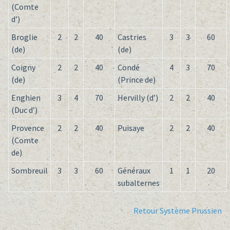
(Comte
d’)
Broglie
2
2
40
Castries
3
3
60
(de)
(de)
Coigny
2
2
40
Condé
4
3
70
(de)
(Prince de)
Enghien
3
4
70
Hervilly (d’)
2
2
40
(Duc d’)
Provence
2
2
40
Puisaye
2
2
40
(Comte
de)
Sombreuil
3
3
60
Généraux
1
1
20
subalternes
Retour Système Prussien