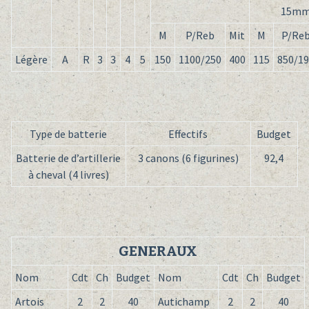
15m
M
P/Reb
Mit
M
P/Re
Légère
A
R
3
3
4
5
150
1100/250
400
115
850/19
Type de batterie
Effectifs
Budget
Batterie de d’artillerie
3 canons (6 figurines)
92,4
à cheval (4 livres)
GENERAUX
Nom
Cdt
Ch
Budget
Nom
Cdt
Ch
Budget
Artois
2
2
40
Autichamp
2
2
40