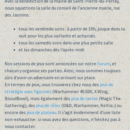
Avec la bénédiction de la mairie de Saint-Pierre-du-Perray,
nous squattons la salle du conseil de l’ancienne mairie, rue
des Jasmins :
tous les vendredis soirs : à partir de 19h, jusque dans la
nuit pour les plus vaillants et acharnés.
tous les samedis soirs dans une plus petite salle
et les dimanches dès l’après-midi.
Nos sessions de jeux sont annoncées sur notre
Forum
, et
chacun y organise ses parties. Ainsi, nous sommes toujours
sûrs d’avoir un adversaire en arrivant sur place.
En termes de jeux, vous trouverez chez nous des
jeux de
stratégie avec figurines
(Warhammer 40.000, X Wing,
BloodBowl), mais également des
jeux de cartes
(Magic The
Gathering), des
jeux de rôles
(D&D, Warhammer, Keltia..) ou
encore des
jeux de plateau
. Il s’agit évidemment d’une liste
non-exhaustive : si vous avez des questions, n’hésitez pas à
nous contacter.