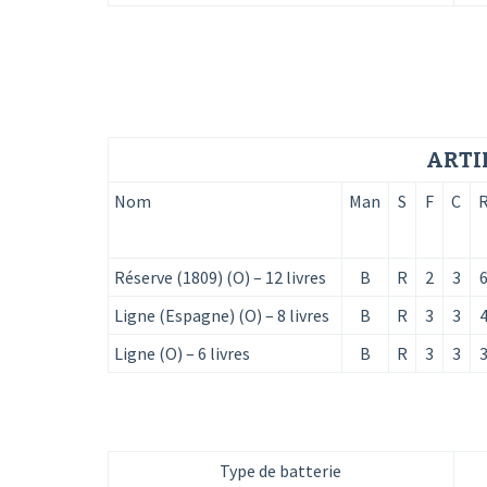
ARTI
Nom
Man
S
F
C
Réserve (1809) (O) – 12 livres
B
R
2
3
Ligne (Espagne) (O) – 8 livres
B
R
3
3
Ligne (O) – 6 livres
B
R
3
3
Type de batterie