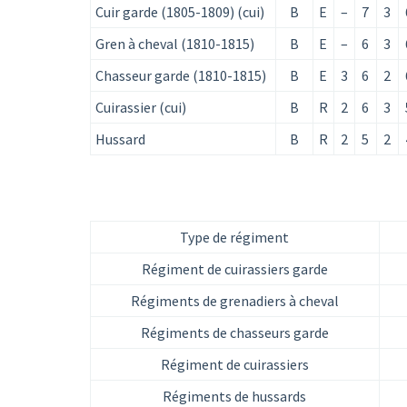
Cuir garde (1805-1809) (cui)
B
E
–
7
3
Gren à cheval (1810-1815)
B
E
–
6
3
Chasseur garde (1810-1815)
B
E
3
6
2
Cuirassier (cui)
B
R
2
6
3
Hussard
B
R
2
5
2
Type de régiment
Régiment de cuirassiers garde
Régiments de grenadiers à cheval
Régiments de chasseurs garde
Régiment de cuirassiers
Régiments de hussards