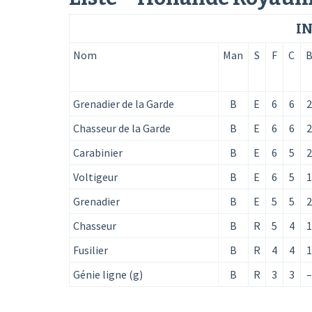
I
Nom
Man
S
F
C
Grenadier de la Garde
B
E
6
6
2
Chasseur de la Garde
B
E
6
6
2
Carabinier
B
E
6
5
2
Voltigeur
B
E
6
5
1
Grenadier
B
E
5
5
2
Chasseur
B
R
5
4
1
Fusilier
B
R
4
4
1
Génie ligne (g)
B
R
3
3
–