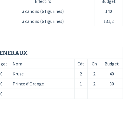
Effectifs
Budget
3 canons (6 figurines)
140
3 canons (6 figurines)
131,2
ENERAUX
dget
Nom
Cdt
Ch
Budget
50
Kruse
2
2
40
40
Prince d’Orange
1
2
30
50