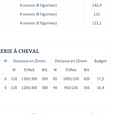
4 canons (8 figurines)
142,4
4 canons (8 figurines)
132
4 canons (8 figurines)
123,2
ERIE À CHEVAL
R
M
Distance en 25mm
Distance en 15mm
Budget
M
P/Reb
Mit
M
P/Reb
Mit
4
6
110
1350/300
300
85
1050/230
420
17,5
3
6
120
1250/300
300
90
950/230
350
16,4