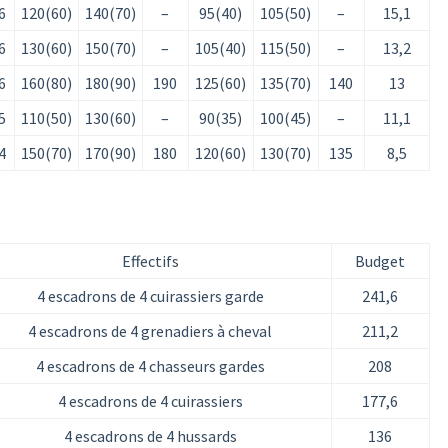
6
120(60)
140(70)
–
95(40)
105(50)
–
15,1
6
130(60)
150(70)
–
105(40)
115(50)
–
13,2
6
160(80)
180(90)
190
125(60)
135(70)
140
13
5
110(50)
130(60)
–
90(35)
100(45)
–
11,1
4
150(70)
170(90)
180
120(60)
130(70)
135
8,5
Effectifs
Budget
4 escadrons de 4 cuirassiers garde
241,6
4 escadrons de 4 grenadiers à cheval
211,2
4 escadrons de 4 chasseurs gardes
208
4 escadrons de 4 cuirassiers
177,6
4 escadrons de 4 hussards
136