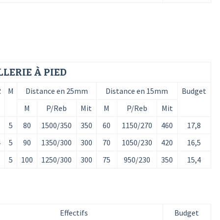
LLERIE À PIED
R
M
Distance en 25mm
Distance en 15mm
Budget
M
P/Reb
Mit
M
P/Reb
Mit
6
5
80
1500/350
350
60
1150/270
460
17,8
4
5
90
1350/300
300
70
1050/230
420
16,5
3
5
100
1250/300
300
75
950/230
350
15,4
Effectifs
Budget