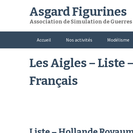
Skip
Asgard Figurines
to
content
Association de Simulation de Guerres e
Accueil
Nos activités
Modélisme
Les Aigles – Liste
Français
Liste – Hollande Royaum