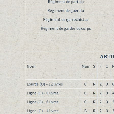
Régiment de partida
Régiment de guerilla
Régiment de garrochistas
Régiment de gardes du corps
ARTI
Nom
Man
S
F
C
Lourde (O) – 12 livres
C
R
2
3
Ligne (O) – 8 livres
C
R
2
3
Ligne (O) – 6 livres
C
R
2
3
Ligne (O) – 4 livres
B
R
2
3