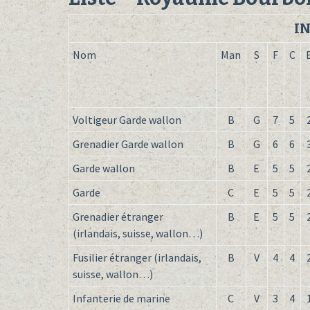
I
Nom
Man
S
F
C
Voltigeur Garde wallon
B
G
7
5
Grenadier Garde wallon
B
G
6
6
Garde wallon
B
E
5
5
Garde
C
E
5
5
Grenadier étranger
B
E
5
5
(irlandais, suisse, wallon…)
Fusilier étranger (irlandais,
B
V
4
4
suisse, wallon…)
Infanterie de marine
C
V
3
4