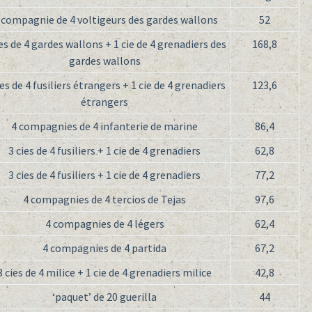
 compagnie de 4 voltigeurs des gardes wallons
52
ies de 4 gardes wallons + 1 cie de 4 grenadiers des
168,8
gardes wallons
ies de 4 fusiliers étrangers + 1 cie de 4 grenadiers
123,6
étrangers
4 compagnies de 4 infanterie de marine
86,4
3 cies de 4 fusiliers + 1 cie de 4 grenadiers
62,8
3 cies de 4 fusiliers + 1 cie de 4 grenadiers
77,2
4 compagnies de 4 tercios de Tejas
97,6
4 compagnies de 4 légers
62,4
4 compagnies de 4 partida
67,2
3 cies de 4 milice + 1 cie de 4 grenadiers milice
42,8
‘paquet’ de 20 guerilla
44