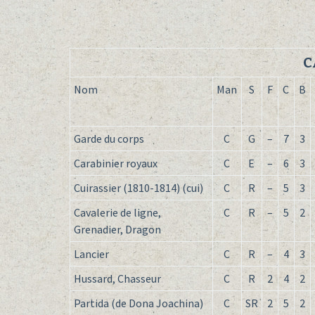
C
Nom
Man
S
F
C
B
Garde du corps
C
G
–
7
3
Carabinier royaux
C
E
–
6
3
Cuirassier (1810-1814) (cui)
C
R
–
5
3
Cavalerie de ligne,
C
R
–
5
2
Grenadier, Dragon
Lancier
C
R
–
4
3
Hussard, Chasseur
C
R
2
4
2
Partida (de Dona Joachina)
C
SR
2
5
2