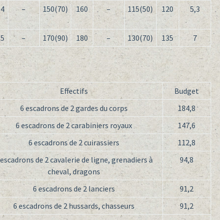
4
–
150(70)
160
–
115(50)
120
5,3
5
–
170(90)
180
–
130(70)
135
7
Effectifs
Budget
6 escadrons de 2 gardes du corps
184,8
6 escadrons de 2 carabiniers royaux
147,6
6 escadrons de 2 cuirassiers
112,8
 escadrons de 2 cavalerie de ligne, grenadiers à
94,8
cheval, dragons
6 escadrons de 2 lanciers
91,2
6 escadrons de 2 hussards, chasseurs
91,2