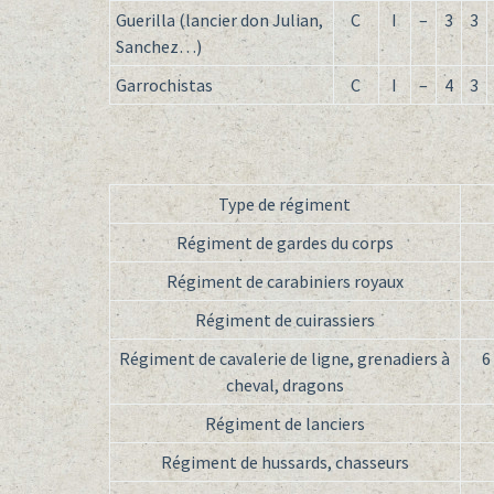
Guerilla (lancier don Julian,
C
I
–
3
3
Sanchez…)
Garrochistas
C
I
–
4
3
Type de régiment
Régiment de gardes du corps
Régiment de carabiniers royaux
Régiment de cuirassiers
Régiment de cavalerie de ligne, grenadiers à
6
cheval, dragons
Régiment de lanciers
Régiment de hussards, chasseurs