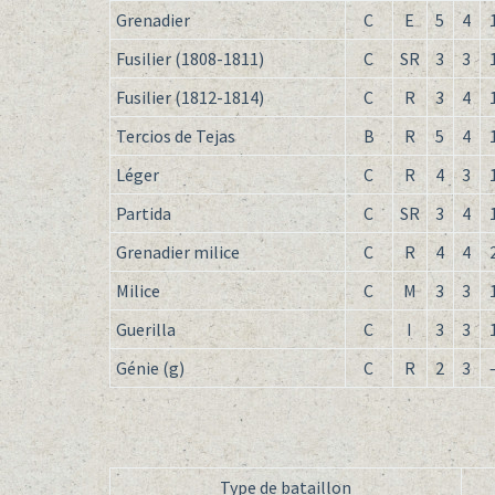
Grenadier
C
E
5
4
Fusilier (1808-1811)
C
SR
3
3
Fusilier (1812-1814)
C
R
3
4
Tercios de Tejas
B
R
5
4
Léger
C
R
4
3
Partida
C
SR
3
4
Grenadier milice
C
R
4
4
Milice
C
M
3
3
Guerilla
C
I
3
3
Génie (g)
C
R
2
3
Type de bataillon