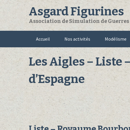
Skip
Asgard Figurines
to
content
Association de Simulation de Guerres e
Accueil
Nos activités
Modélisme
Les Aigles – List
d’Espagne
Liste – Royaume Bourbo