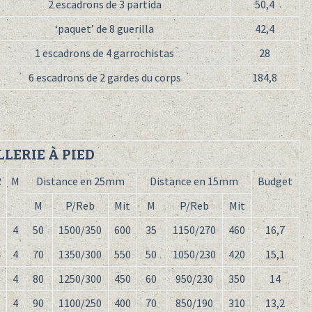
2 escadrons de 3 partida
50,4
‘paquet’ de 8 guerilla
42,4
1 escadrons de 4 garrochistas
28
6 escadrons de 2 gardes du corps
184,8
LLERIE À PIED
R
M
Distance en 25mm
Distance en 15mm
Budget
M
P/Reb
Mit
M
P/Reb
Mit
6
4
50
1500/350
600
35
1150/270
460
16,7
4
4
70
1350/300
550
50
1050/230
420
15,1
3
4
80
1250/300
450
60
950/230
350
14
3
4
90
1100/250
400
70
850/190
310
13,2