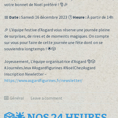
votre bonnet de Noël préféré ! 🎅🎉
📅
Date :
Samedi 16 décembre 2023 🕑
Heure :
À partir de 14h
🎉 L’équipe festive d’Asgard vous réserve une journée pleine
de surprises, de rires et de moments magiques. On compte
sur vous pour faire de cette journée une fête dont on se
souviendra longtemps ! 🌟🎲
Joyeusement, L’équipe organisatrice d’Asgard 🎅🎲
#JournéesJeux #Asgardfigurines #NoëlChezAsgard
Inscription Newletter –
https://www.asgardfigurines.fr/newsletter/
Général
Leave a comment
🎲🌟 NOS 24 HEURES