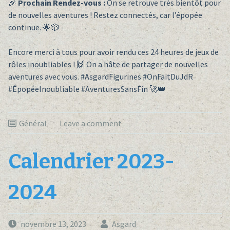
🎉
Prochain Rendez-vous :
On se retrouve très bientôt pour
de nouvelles aventures ! Restez connectés, car l’épopée
continue. 🌟🎲
Encore merci à tous pour avoir rendu ces 24 heures de jeux de
rôles inoubliables ! 🙌 On a hâte de partager de nouvelles
aventures avec vous. #AsgardFigurines #OnFaitDuJdR
#ÉpopéeInoubliable #AventuresSansFin 🚀👑
Général
Leave a comment
Calendrier 2023-
2024
novembre 13, 2023
Asgard