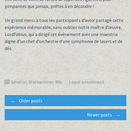
pimpantes que jamais, prêtes à en découdre !
Un grand merci à tous les participants d’avoir partagé cette
expérience mémorable, sans oublier notre maître d’œuvre,
LordFabius, qui a dirigé cet événement avec une maestria
digne d’un chef d’orchestre d’une symphonie de lasers et de
dés.
Général
,
Warhammer 40k
Leave a comment
Posts
←
Older posts
Newer posts
→
navigation