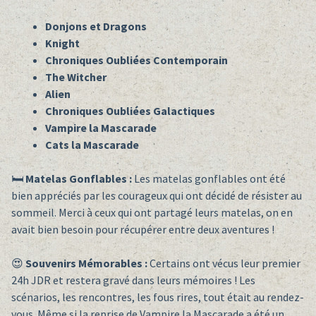
Donjons et Dragons
Knight
Chroniques Oubliées Contemporain
The Witcher
Alien
Chroniques Oubliées Galactiques
Vampire la Mascarade
Cats la Mascarade
🛏️
Matelas Gonflables :
Les matelas gonflables ont été
bien appréciés par les courageux qui ont décidé de résister au
sommeil. Merci à ceux qui ont partagé leurs matelas, on en
avait bien besoin pour récupérer entre deux aventures !
😍
Souvenirs Mémorables :
Certains ont vécus leur premier
24h JDR et restera gravé dans leurs mémoires ! Les
scénarios, les rencontres, les fous rires, tout était au rendez-
vous. Même si la reprise de Vampire la Mascarade a été un