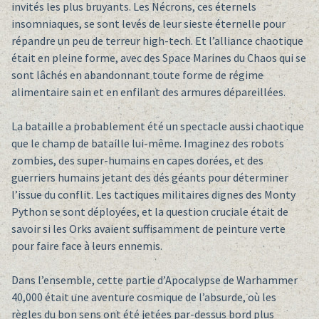
invités les plus bruyants. Les Nécrons, ces éternels
insomniaques, se sont levés de leur sieste éternelle pour
répandre un peu de terreur high-tech. Et l’alliance chaotique
était en pleine forme, avec des Space Marines du Chaos qui se
sont lâchés en abandonnant toute forme de régime
alimentaire sain et en enfilant des armures dépareillées.
La bataille a probablement été un spectacle aussi chaotique
que le champ de bataille lui-même. Imaginez des robots
zombies, des super-humains en capes dorées, et des
guerriers humains jetant des dés géants pour déterminer
l’issue du conflit. Les tactiques militaires dignes des Monty
Python se sont déployées, et la question cruciale était de
savoir si les Orks avaient suffisamment de peinture verte
pour faire face à leurs ennemis.
Dans l’ensemble, cette partie d’Apocalypse de Warhammer
40,000 était une aventure cosmique de l’absurde, où les
règles du bon sens ont été jetées par-dessus bord plus