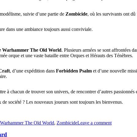
 modélisme, suivie d’une partie de
Zombicide
, où les survivants ont dû
ure dans une ambiance toujours aussi conviviale.
 de Warhammer The Old World
. Plusieurs armées se sont affrontées d
e orque et une vaste bataille entre Orques et Hérauts des Ténèbres.
Craft
, d’une expédition dans
Forbidden Psalm
et d’une nouvelle miss
ire.
rmettre à chacun de trouver son univers, de rencontrer d’autres passionné
x de société ? Les nouveaux joueurs sont toujours les bienvenus.
Warhammer The Old World
,
Zombicide
Leave a comment
ard