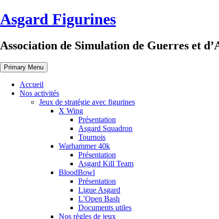
Skip
Asgard Figurines
to
content
Association de Simulation de Guerres et d’
Primary Menu
Accueil
Nos activités
Jeux de stratégie avec figurines
X Wing
Présentation
Asgard Squadron
Tournois
Warhammer 40k
Présentation
Asgard Kill Team
BloodBowl
Présentation
Ligue Asgard
L’Open Bash
Documents utiles
Nos règles de jeux