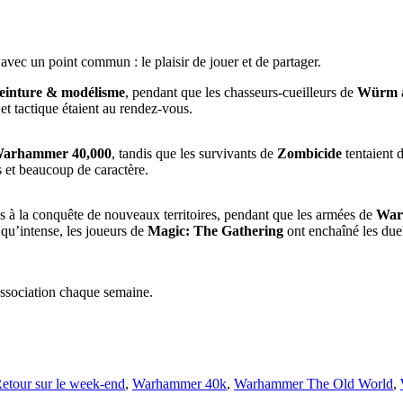
s avec un point commun : le plaisir de jouer et de partager.
einture & modélisme
, pendant que les chasseurs-cueilleurs de
Würm
e et tactique étaient au rendez-vous.
arhammer 40,000
, tandis que les survivants de
Zombicide
tentaient 
es et beaucoup de caractère.
is à la conquête de nouveaux territoires, pendant que les armées de
War
qu’intense, les joueurs de
Magic: The Gathering
ont enchaîné les duel
l’association chaque semaine.
etour sur le week-end
,
Warhammer 40k
,
Warhammer The Old World
,