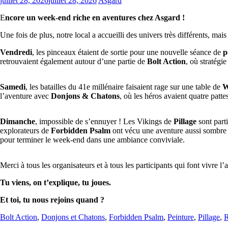
juillet 28, 2026
juillet 28, 2026
Asgard
E
ncore un week-end riche en aventures chez Asgard !
Une fois de plus, notre local a accueilli des univers très différents, mai
Vendredi
, les pinceaux étaient de sortie pour une nouvelle séance de
p
retrouvaient également autour d’une partie de
Bolt Action
, où stratégi
Samedi
, les batailles du 41e millénaire faisaient rage sur une table de
W
l’aventure avec
Donjons & Chatons
, où les héros avaient quatre patt
Dimanche
, impossible de s’ennuyer ! Les Vikings de
Pillage
sont part
explorateurs de
Forbidden Psalm
ont vécu une aventure aussi sombre 
pour terminer le week-end dans une ambiance conviviale.
Merci à tous les organisateurs et à tous les participants qui font vivre 
Tu viens, on t’explique, tu joues.
Et toi, tu nous rejoins quand ?
Bolt Action
,
Donjons et Chatons
,
Forbidden Psalm
,
Peinture
,
Pillage
,
R