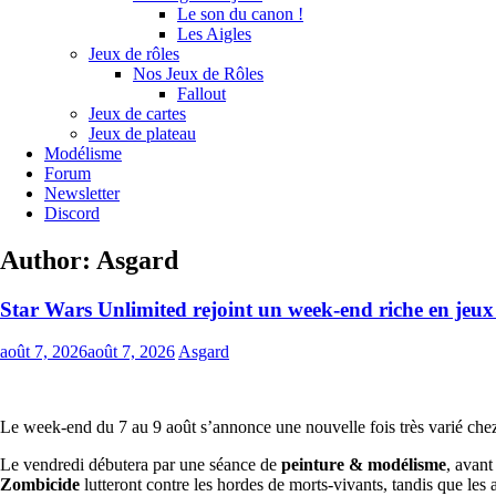
Le son du canon !
Les Aigles
Jeux de rôles
Nos Jeux de Rôles
Fallout
Jeux de cartes
Jeux de plateau
Modélisme
Forum
Newsletter
Discord
Author:
Asgard
Star Wars Unlimited rejoint un week-end riche en jeu
août 7, 2026
août 7, 2026
Asgard
Le week-end du 7 au 9 août s’annonce une nouvelle fois très varié chez
Le vendredi débutera par une séance de
peinture & modélisme
, avant
Zombicide
lutteront contre les hordes de morts-vivants, tandis que les 