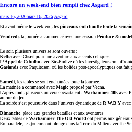
Encore un week-end bien rempli chez Asgard !
mars 16, 2026
mars 16, 2026
Asgard
Et avant même le week-end, les
pinceaux ont chauffé toute la semai
Vendredi
, la journée a commencé avec une session
Peinture & modé
Le soir, plusieurs univers se sont ouverts :
Keltia
avec Chseil pour une aventure aux accents celtiques.
L’Appel de Cthulhu
avec Ste-Endive où les investigateurs ont affronté
Gaslands
avec Paquitosan, où les bolides post-apocalyptiques ont fait pa
Samedi
, les tables se sont enchaînées toute la journée.
La matinée a commencé avec
Magic
proposé par Vecna.
L’après-midi, plusieurs univers coexistaient :
Warhammer 40k
avec Pi
autour du jeu.
La soirée s’est poursuivie dans l’univers dynamique de
R.W.B.Y
avec 
Dimanche
, place aux grandes batailles et aux aventures.
Deux tables de
Warhammer The Old World
ont permis aux généraux
En parallèle, les joueurs ont plongé dans la Terre du Milieu avec
Le Se