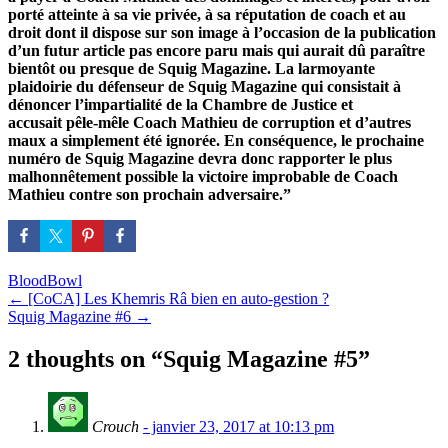
porté atteinte à sa vie privée, à sa réputation de coach et au
droit dont il dispose sur son image à l’occasion de la publication
d’un futur article pas encore paru mais qui aurait dû paraître
bientôt ou presque de Squig Magazine. La larmoyante
plaidoirie du défenseur de Squig Magazine qui consistait à
dénoncer l’impartialité de la Chambre de Justice et
accusait pêle-mêle Coach Mathieu de corruption et d’autres
maux a simplement été ignorée. En conséquence, le prochaine
numéro de Squig Magazine devra donc rapporter le plus
malhonnêtement possible la victoire improbable de Coach
Mathieu contre son prochain adversaire.”
BloodBowl
Post
←
[CoCA] Les Khemris Râ bien en auto-gestion ?
Squig Magazine #6
→
navigation
2 thoughts on “
Squig Magazine #5
”
Crouch
- janvier 23, 2017 at 10:13 pm