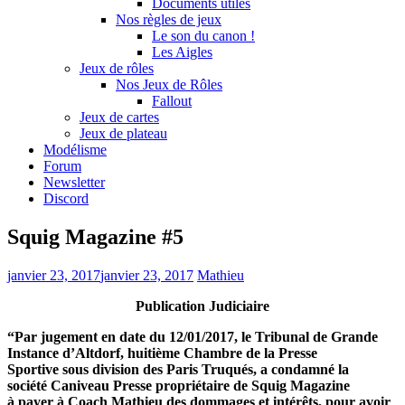
Documents utiles
Nos règles de jeux
Le son du canon !
Les Aigles
Jeux de rôles
Nos Jeux de Rôles
Fallout
Jeux de cartes
Jeux de plateau
Modélisme
Forum
Newsletter
Discord
Squig Magazine #5
janvier 23, 2017
janvier 23, 2017
Mathieu
Publication Judiciaire
“Par jugement en date du 12/01/2017, le Tribunal de Grande
Instance d’Altdorf, huitième Chambre de la Presse
Sportive sous division des Paris Truqués, a condamné la
société Caniveau Presse propriétaire de Squig Magazine
à payer à Coach Mathieu des dommages et intérêts, pour avoir