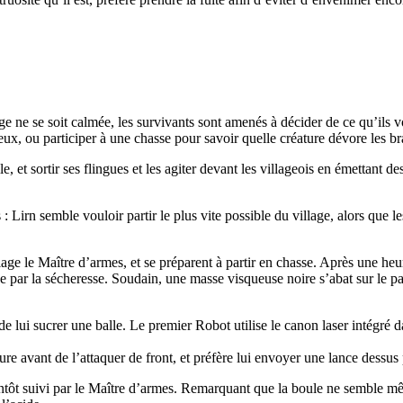
e ne se soit calmée, les survivants sont amenés à décider de ce qu’ils von
eux, ou participer à une chasse pour savoir quelle créature dévore les b
 et sortir ses flingues et les agiter devant les villageois en émettant des
: Lirn semble vouloir partir le plus vite possible du village, alors que l
lage le Maître d’armes, et se préparent à partir en chasse. Après une h
rée par la sécheresse. Soudain, une masse visqueuse noire s’abat sur le p
de lui sucrer une balle. Le premier Robot utilise le canon laser intégré d
re avant de l’attaquer de front, et préfère lui envoyer une lance dessus
entôt suivi par le Maître d’armes. Remarquant que la boule ne semble même