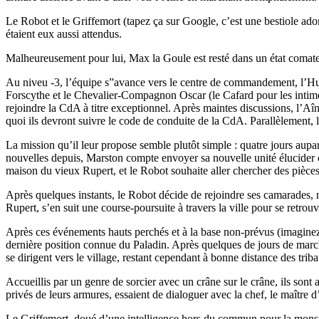
Le Robot et le Griffemort (tapez ça sur Google, c’est une bestiole ador
étaient eux aussi attendus.
Malheureusement pour lui, Max la Goule est resté dans un état comateux
Au niveu -3, l’équipe s”avance vers le centre de commandement, l’Hum
Forscythe et le Chevalier-Compagnon Oscar (le Cafard pour les intimes,
rejoindre la CdA à titre exceptionnel. Après maintes discussions, l’A
quoi ils devront suivre le code de conduite de la CdA. Parallèlement, 
La mission qu’il leur propose semble plutôt simple : quatre jours aup
nouvelles depuis, Marston compte envoyer sa nouvelle unité élucider ce 
maison du vieux Rupert, et le Robot souhaite aller chercher des pièce
Après quelques instants, le Robot décide de rejoindre ses camarades, m
Rupert, s’en suit une course-poursuite à travers la ville pour se retrouv
Après ces événements hauts perchés et à la base non-prévus (imaginez u
dernière position connue du Paladin. Après quelques de jours de marche,
se dirigent vers le village, restant cependant à bonne distance des triba
Accueillis par un genre de sorcier avec un crâne sur le crâne, ils son
privés de leurs armures, essaient de dialoguer avec la chef, le maître d’
Le Griffemort, doué d’une intelligence hors du commun pour la monstruo