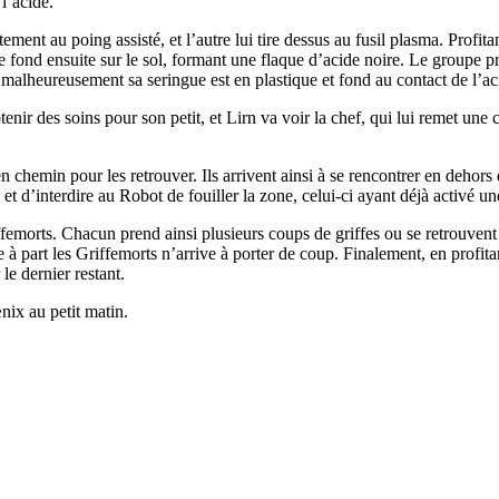
 l’acide.
ent au poing assisté, et l’autre lui tire dessus au fusil plasma. Profitan
 fond ensuite sur le sol, formant une flaque d’acide noire. Le groupe pr
malheureusement sa seringue est en plastique et fond au contact de l’ac
nir des soins pour son petit, et Lirn va voir la chef, qui lui remet une c
chemin pour les retrouver. Ils arrivent ainsi à se rencontrer en dehors 
t d’interdire au Robot de fouiller la zone, celui-ci ayant déjà activé u
iffemorts. Chacun prend ainsi plusieurs coups de griffes ou se retrouvent
à part les Griffemorts n’arrive à porter de coup. Finalement, en profitan
le dernier restant.
nix au petit matin.