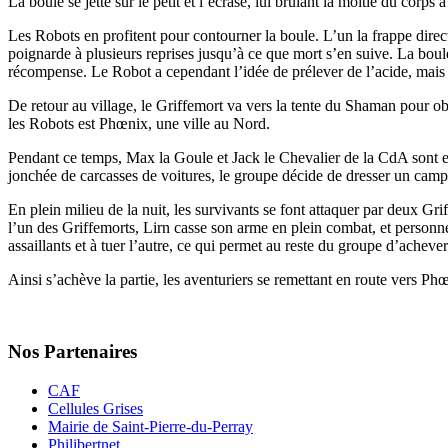
La boule se jette sur le petit et l’écrase, lui brûlant la moitié du corps à
Les Robots en profitent pour contourner la boule. L’un la frappe directem
poignarde à plusieurs reprises jusqu’à ce que mort s’en suive. La boule
récompense. Le Robot a cependant l’idée de prélever de l’acide, mais 
De retour au village, le Griffemort va vers la tente du Shaman pour obte
les Robots est Phœnix, une ville au Nord.
Pendant ce temps, Max la Goule et Jack le Chevalier de la CdA sont en 
jonchée de carcasses de voitures, le groupe décide de dresser un camp e
En plein milieu de la nuit, les survivants se font attaquer par deux Gr
l’un des Griffemorts, Lirn casse son arme en plein combat, et personne 
assaillants et à tuer l’autre, ce qui permet au reste du groupe d’achever 
Ainsi s’achève la partie, les aventuriers se remettant en route vers Phœ
Nos Partenaires
CAF
Cellules Grises
Mairie de Saint-Pierre-du-Perray
Philibertnet