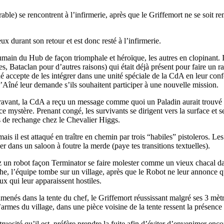
able) se rencontrent à l’infirmerie, après que le Griffemort ne se soit r
 durant son retour et est donc resté à l’infirmerie.
ain du Hub de façon triomphale et héroïque, les autres en clopinant. I
 Bataclan pour d’autres raisons) qui était déjà présent pour faire un ra
îné accepte de les intégrer dans une unité spéciale de la CdA en leur c
l’Aîné leur demande s’ils souhaitent participer à une nouvelle mission.
aravant, la CdA a reçu un message comme quoi un Paladin aurait trouvé 
mystère. Prenant congé, les survivants se dirigent vers la surface et se
s de rechange chez le Chevalier Higgs.
ais il est attaqué en traître en chemin par trois “habiles” pistoleros. L
er dans un saloon à foutre la merde (paye tes transitions textuelles).
n robot façon Terminator se faire molester comme un vieux chacal dans u
 l’équipe tombe sur un village, après que le Robot ne leur annonce que s
ux qui leur apparaissent hostiles.
t amenés dans la tente du chef, le Griffemort réussissant malgré ses 3 m
armes du village, dans une pièce voisine de la tente ressent la présence d
sité qu’il est, préfère prendre la fuite afin d’éviter d’envenimer encore