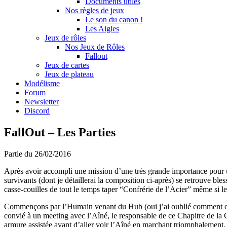
Documents utiles
Nos règles de jeux
Le son du canon !
Les Aigles
Jeux de rôles
Nos Jeux de Rôles
Fallout
Jeux de cartes
Jeux de plateau
Modélisme
Forum
Newsletter
Discord
FallOut – Les Parties
Partie du 26/02/2016
Après avoir accompli une mission d’une très grande importance pour une
survivants (dont je détaillerai la composition ci-après) se retrouve bl
casse-couilles de tout le temps taper “Confrérie de l’Acier” même si l
Commençons par l’Humain venant du Hub (oui j’ai oublié comment on écri
convié à un meeting avec l’Aîné, le responsable de ce Chapitre de la C
armure assistée avant d’aller voir l’Aîné en marchant triomphalement.