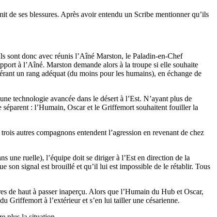
emit de ses blessures. Après avoir entendu un Scribe mentionner qu’ils
ls sont donc avec réunis l’Aîné Marston, le Paladin-en-Chef
pport à l’Aîné. Marston demande alors à la troupe si elle souhaite
onférant un rang adéquat (du moins pour les humains), en échange de
une technologie avancée dans le désert à l’Est. N’ayant plus de
 séparent : l’Humain, Oscar et le Griffemort souhaitent fouiller la
es trois autres compagnons entendent l’agression en revenant de chez
ne ruelle), l’équipe doit se diriger à l’Est en direction de la
on signal est brouillé et qu’il lui est impossible de le rétablir. Tous
ètres de haut à passer inaperçu. Alors que l’Humain du Hub et Oscar,
u Griffemort à l’extérieur et s’en lui tailler une césarienne.
 plus la situation.