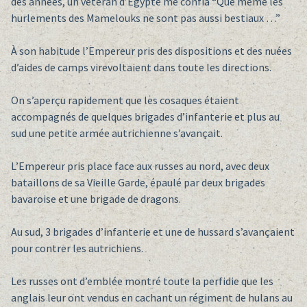
des années, un vétéran d’Égypte me confia “Que même les
hurlements des Mamelouks ne sont pas aussi bestiaux …”
À son habitude l’Empereur pris des dispositions et des nuées
d’aides de camps virevoltaient dans toute les directions.
On s’aperçu rapidement que les cosaques étaient
accompagnés de quelques brigades d’infanterie et plus au
sud une petite armée autrichienne s’avançait.
L’Empereur pris place face aux russes au nord, avec deux
bataillons de sa Vieille Garde, épaulé par deux brigades
bavaroise et une brigade de dragons.
Au sud, 3 brigades d’infanterie et une de hussard s’avançaient
pour contrer les autrichiens.
Les russes ont d’emblée montré toute la perfidie que les
anglais leur ont vendus en cachant un régiment de hulans au