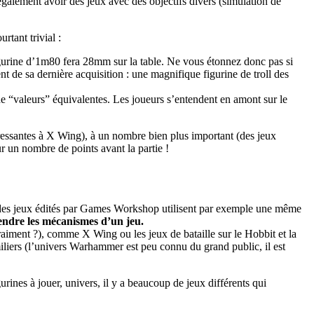
galement avoir des jeux avec des objectifs divers (simulation de
rtant trivial :
 figurine d’1m80 fera 28mm sur la table. Ne vous étonnez donc pas si
nt de sa dernière acquisition : une magnifique figurine de troll des
de “valeurs” équivalentes. Les joueurs s’entendent en amont sur le
éressantes à X Wing), à un nombre bien plus important (des jeux
ur un nombre de points avant la partie !
upart des jeux édités par Games Workshop utilisent par exemple une même
rendre les mécanismes d’un jeu.
aiment ?), comme X Wing ou les jeux de bataille sur le Hobbit et la
liers (l’univers Warhammer est peu connu du grand public, il est
rines à jouer, univers, il y a beaucoup de jeux différents qui