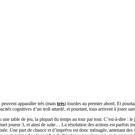
s peuvent apparaître très (mais
très
) lourdes au premier abord. Et pourt
acités cognitives d’un troll attardé, et pourtant, tous arrivent à jouer sa
u une table de jeu, la plupart du temps au tour par tour. C’est-à-dire : l
uel joueur 3, et ainsi de suite… La résolution des actions est parfois im
fectuée. Une part de chance et d’imprévu est donc ménagée, amenant des 