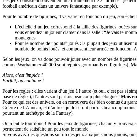
Les jeux consistent souvent en un affrontement de 2 “armées” (le term
football américain dans un univers fantastique par exemple).
Pour le nombre de figurines, il va varier en fonction du jeu, son échell
L’échelle d’un jeu correspond à la taille des figurines jouées s
vous entendez un joueur clamer dans la salle : “Je vais te montre
montagnes.
Pour le nombre de “points” joués : la plupart des jeux utilisent
nombre de points joués, et composent leur armée en fonction. Ains
Selon les jeux, on va donc pouvoir jouer avec un nombre de figurines 
comme Warhammer 40.000 sont réputés gourmands en figurines).
Mai
Alors, c’est limpide ?
Parfait, on continue !
Pour les règles : elles varient d’un jeu à l’autre (et oui, c’est pas s
base de règles), d’autres sont parfois beaucoup plus éloignés.
Mais en
Pour ce qui est des univers, on en retrouvera des bien connus du gran
Guerre de l’Anneau, et d’autres qui le seront parfois beaucoup moins
pourtant un archétype de la Fantasy).
On a fait le tour donc ! Pour les jeux de figurines, chacun y trouvera
permettent de satisfaire un peu tout le monde.
Si vous avez des questions sur un des jeux auxquels nous jouons, ou q