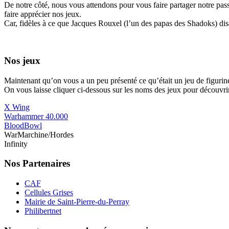
De notre côté, nous vous attendons pour vous faire partager notre pas
faire apprécier nos jeux.
Car, fidèles à ce que Jacques Rouxel (l’un des papas des Shadoks) disai
Nos jeux
Maintenant qu’on vous a un peu présenté ce qu’était un jeu de figurin
On vous laisse cliquer ci-dessous sur les noms des jeux pour découvrir 
X Wing
Warhammer 40.000
BloodBowl
WarMarchine/Hordes
Infinity
Nos Partenaires
CAF
Cellules Grises
Mairie de Saint-Pierre-du-Perray
Philibertnet