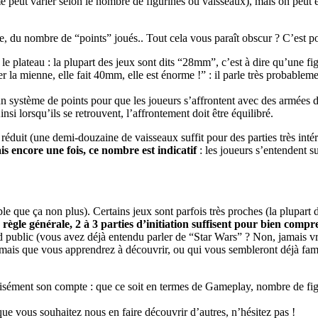
e peut varier selon le nombre de figurines ou vaisseaux), mais on peut é
e, du nombre de “points” joués.. Tout cela vous paraît obscur ? C’est pou
ur le plateau : la plupart des jeux sont dits “28mm”, c’est à dire qu’une
r la mienne, elle fait 40mm, elle est énorme !” : il parle très probableme
 un système de points pour que les joueurs s’affrontent avec des armées 
i lorsqu’ils se retrouvent, l’affrontement doit être équilibré.
réduit (une demi-douzaine de vaisseaux suffit pour des parties très int
s encore une fois, ce nombre est indicatif
: les joueurs s’entendent s
i simple que ça non plus). Certains jeux sont parfois très proches (la pl
 règle générale, 2 à 3 parties d’initiation suffisent pour bien comp
d public (vous avez déjà entendu parler de “Star Wars” ? Non, jamais vr
 mais que vous apprendrez à découvrir, ou qui vous sembleront déjà fami
 aisément son compte : que ce soit en termes de Gameplay, nombre de figu
ue vous souhaitez nous en faire découvrir d’autres, n’hésitez pas !