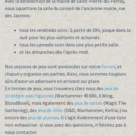
Avec la bénédiction de la mairie de Saint-Pierre-du-Perray,
nous squattons la salle du conseil de l’ancienne mairie, rue
des Jasmins :
tous les vendredis soirs : à partir de 19h, jusque dans la
nuit pour les plus vaillants et acharnés.
tous les samedis soirs dans une plus petite salle
et les dimanches dès l’après-midi.
Nos sessions de jeux sont annoncées sur notre
Forum
, et
chacun y organise ses parties. Ainsi, nous sommes toujours
sûrs d’avoir un adversaire en arrivant sur place.
En termes de jeux, vous trouverez chez nous des
jeux de
stratégie avec figurines
(Warhammer 40.000, X Wing,
BloodBowl), mais également des
jeux de cartes
(Magic The
Gathering), des
jeux de rôles
(D&D, Warhammer, Keltia..) ou
encore des
jeux de plateau
. Il s’agit évidemment d’une liste
non-exhaustive : si vous avez des questions, n’hésitez pas à
nous contacter.