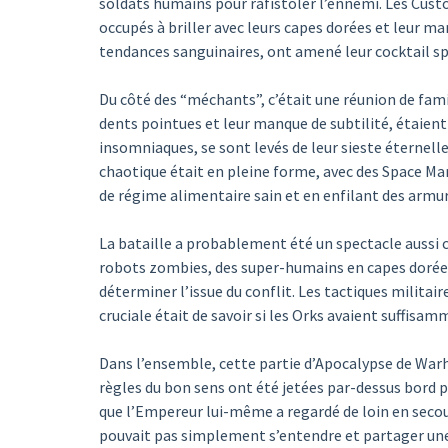
soldats humains pour rafistoler l’ennemi. Les Cust
occupés à briller avec leurs capes dorées et leur m
tendances sanguinaires, ont amené leur cocktail spé
Du côté des “méchants”, c’était une réunion de famil
dents pointues et leur manque de subtilité, étaient 
insomniaques, se sont levés de leur sieste éternelle
chaotique était en pleine forme, avec des Space M
de régime alimentaire sain et en enfilant des armur
La bataille a probablement été un spectacle aussi 
robots zombies, des super-humains en capes dorées
déterminer l’issue du conflit. Les tactiques milita
cruciale était de savoir si les Orks avaient suffisa
Dans l’ensemble, cette partie d’Apocalypse de War
règles du bon sens ont été jetées par-dessus bord p
que l’Empereur lui-même a regardé de loin en seco
pouvait pas simplement s’entendre et partager une 