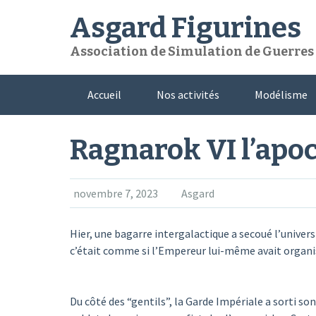
Skip
Asgard Figurines
to
content
Association de Simulation de Guerres e
Accueil
Nos activités
Modélisme
Ragnarok VI l’apo
novembre 7, 2023
Asgard
Hier, une bagarre intergalactique a secoué l’unive
c’était comme si l’Empereur lui-même avait organis
Du côté des “gentils”, la Garde Impériale a sorti son