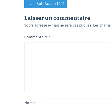
Post
←
Bolt Action 1940
navigation
Laisser un commentaire
Votre adresse e-mail ne sera pas publiée.
Les champ
Commentaire
*
Nom
*