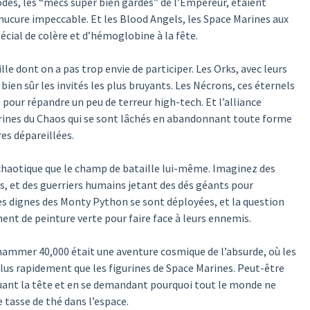
odes, les “mecs super bien gardés” de l’Empereur, étaient
anucure impeccable. Et les Blood Angels, les Space Marines aux
cial de colère et d’hémoglobine à la fête.
le dont on a pas trop envie de participer. Les Orks, avec leurs
bien sûr les invités les plus bruyants. Les Nécrons, ces éternels
 pour répandre un peu de terreur high-tech. Et l’alliance
arines du Chaos qui se sont lâchés en abandonnant toute forme
es dépareillées.
chaotique que le champ de bataille lui-même. Imaginez des
, et des guerriers humains jetant des dés géants pour
ires dignes des Monty Python se sont déployées, et la question
mment de peinture verte pour faire face à leurs ennemis.
hammer 40,000 était une aventure cosmique de l’absurde, où les
lus rapidement que les figurines de Space Marines. Peut-être
uant la tête et en se demandant pourquoi tout le monde ne
tasse de thé dans l’espace.