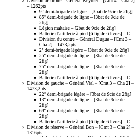
Division de droite – Général Reynier – [Cmt 4 – Cha 2]
– 1262pts
9° demi-brigade de ligne – [3bat de 9cie de 2fig]
85° demi-brigade de ligne – [3bat de 9cie de
2fig]
Légion maltaise – [2bat de 9cie de 2fig]
Batterie d’artillerie à pied [6 fig de 6 livres] – O
Division du centre – Général Dugua – [Cmt 3 –
Cha 2] – 1473,2pts
2° demi-brigade légère – [3bat de 9cie de 2fig]
25° demi-brigade de ligne – [3bat de 9cie de
2fig]
75° demi-brigade de ligne – [3bat de 9cie de
2fig]
Batterie d’artillerie à pied [6 fig de 6 livres] – O
Division de gauche – Général Vial – [Cmt 3 – Cha 2] –
1473,2pts
22° demi-brigade légère – [3bat de 9cie de 2fig]
13° demi-brigade de ligne – [3bat de 9cie de
2fig]
69° demi-brigade de ligne – [3bat de 9cie de
2fig]
Batterie d’artillerie à pied [6 fig de 6 livres] – O
Division de réserve – Général Bon – [Cmt 3 – Cha 2] –
1316pts