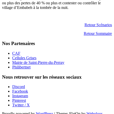
ou plus des pertes de 40 % ou plus et contester ou contrôler le
village d’Embabeh à la tombée de la nuit.
Retour Scénarios
Retour Sommaire
Nos Partenaires
CAF
Cellules Grises
Mairie de Saint-Pierre-du-Perray
Philibertnet
Nous retrouver sur les réseaux sociaux
Discord
Facebook
Instagram
Pinterest
Twitter / X
Proudly powered by
WordPress
|
Theme: FlatOn by
Webulous