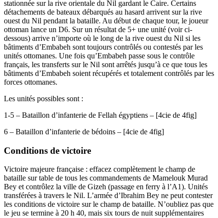
stationnée sur la rive orientale du Nil gardant le Caire. Certains
détachements de bateaux débarqués au hasard arrivent sur la rive
ouest du Nil pendant la bataille. Au début de chaque tour, le joueur
ottoman lance un D6. Sur un résultat de 5+ une unité (voir ci-
dessous) arrive n’importe où le long de la rive ouest du Nil si les
bâtiments d’Embabeh sont toujours contrôlés ou contestés par les
unités ottomanes. Une fois qu’Embabeh passe sous le contrôle
français, les transferts sur le Nil sont arrêtés jusqu’à ce que tous les
bâtiments d’Embabeh soient récupérés et totalement contrôlés par les
forces ottomanes.
Les unités possibles sont :
1-5 – Bataillon d’infanterie de Fellah égyptiens – [4cie de 4fig]
6 – Bataillon d’infanterie de bédoins – [4cie de 4fig]
Conditions de victoire
Victoire majeure française : effacez complètement le champ de
bataille sur table de tous les commandements de Mamelouk Murad
Bey et contrôlez la ville de Gizeh (passage en ferry à l’A1). Unités
transférées à travers le Nil. L’armée d’Ibrahim Bey ne peut contester
les conditions de victoire sur le champ de bataille. N’oubliez pas que
le jeu se termine à 20 h 40, mais six tours de nuit supplémentaires