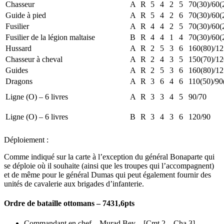
Chasseur
A
R
5
4
2
5
70(30)/60(
Guide à pied
A
R
5
4
2
6
70(30)/60(
Fusilier
A
R
4
4
2
5
70(30)/60(
Fusilier de la légion maltaise
B
R
4
4
1
4
70(30)/60(
Hussard
A
R
2
5
3
6
160(80)/12
Chasseur à cheval
A
R
2
4
3
5
150(70)/12
Guides
A
R
2
5
3
6
160(80)/12
Dragons
A
R
3
6
4
6
110(50)/90
Ligne (O) – 6 livres
A
R
3
3
4
5
90/70
Ligne (O) – 6 livres
B
R
3
4
3
6
120/90
Déploiement :
Comme indiqué sur la carte à l’exception du général Bonaparte qui
se déploie où il souhaite (ainsi que les troupes qui l’accompagnent)
et de même pour le général Dumas qui peut également fournir des
unités de cavalerie aux brigades d’infanterie.
Ordre de bataille ottomans – 7431,6pts
Commandant en chef – Murad Bey – [Cmt 2 – Cha 3] –