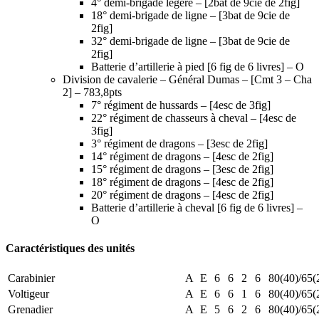
4° demi-brigade légère – [2bat de 9cie de 2fig]
18° demi-brigade de ligne – [3bat de 9cie de
2fig]
32° demi-brigade de ligne – [3bat de 9cie de
2fig]
Batterie d’artillerie à pied [6 fig de 6 livres] – O
Division de cavalerie – Général Dumas – [Cmt 3 – Cha
2] – 783,8pts
7° régiment de hussards – [4esc de 3fig]
22° régiment de chasseurs à cheval – [4esc de
3fig]
3° régiment de dragons – [3esc de 2fig]
14° régiment de dragons – [4esc de 2fig]
15° régiment de dragons – [3esc de 2fig]
18° régiment de dragons – [4esc de 2fig]
20° régiment de dragons – [4esc de 2fig]
Batterie d’artillerie à cheval [6 fig de 6 livres] –
O
Caractéristiques des unités
Carabinier
A
E
6
6
2
6
80(40)/65(
Voltigeur
A
E
6
6
1
6
80(40)/65(
Grenadier
A
E
5
6
2
6
80(40)/65(