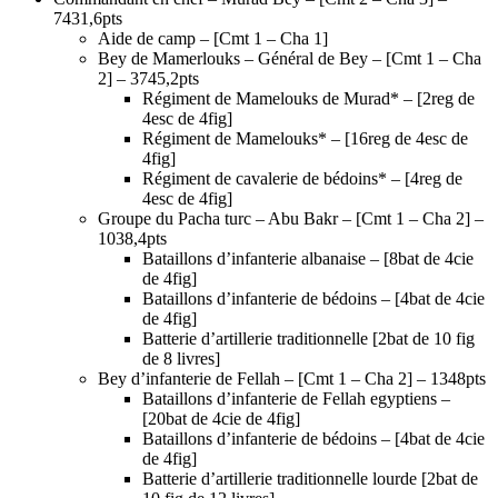
7431,6pts
Aide de camp – [Cmt 1 – Cha 1]
Bey de Mamerlouks – Général de Bey – [Cmt 1 – Cha
2] – 3745,2pts
Régiment de Mamelouks de Murad* – [2reg de
4esc de 4fig]
Régiment de Mamelouks* – [16reg de 4esc de
4fig]
Régiment de cavalerie de bédoins* – [4reg de
4esc de 4fig]
Groupe du Pacha turc – Abu Bakr – [Cmt 1 – Cha 2] –
1038,4pts
Bataillons d’infanterie albanaise – [8bat de 4cie
de 4fig]
Bataillons d’infanterie de bédoins – [4bat de 4cie
de 4fig]
Batterie d’artillerie traditionnelle [2bat de 10 fig
de 8 livres]
Bey d’infanterie de Fellah – [Cmt 1 – Cha 2] – 1348pts
Bataillons d’infanterie de Fellah egyptiens –
[20bat de 4cie de 4fig]
Bataillons d’infanterie de bédoins – [4bat de 4cie
de 4fig]
Batterie d’artillerie traditionnelle lourde [2bat de