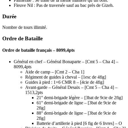
Palmeraie : Se traite de la même manière qu’un bois.
Fleuve Nil : Pas de traversée sauf au bac près de Gizeh.
Durée
Nombre de tours illimité.
Ordre de Bataille
Ordre de bataille français – 8099,4pts
Général en chef – Général Bonaparte – [Cmt 5 – Cha 4] –
8099,4pts
Aide de camp – [Cmt 2 – Cha 1]
Régiment de guides à cheval – [1esc de 4fig]
Guides à pied : 1×6 CMR 8 – [4cie de 4fig]
Avant-garde – Général Desaix – [Cmt 5 – Cha 4] –
1513,2pts
21° demi-brigade légère – [3bat de 9cie de 2fig]
61° demi-brigade de ligne – [3bat de 9cie de
2fig]
88° demi-brigade de ligne – [3bat de 9cie de
2fig]
Batterie d’artillerie à pied [6 fig de 6 livres] – O