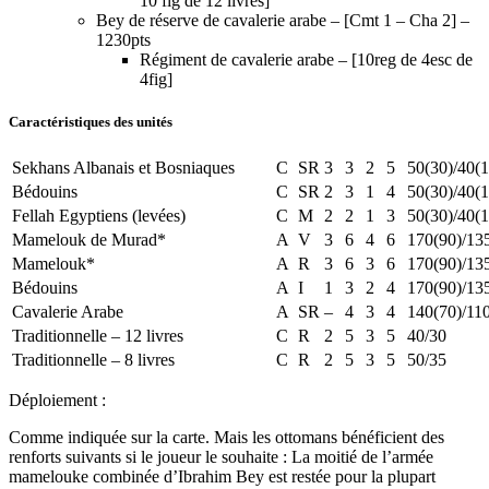
10 fig de 12 livres]
Bey de réserve de cavalerie arabe – [Cmt 1 – Cha 2] –
1230pts
Régiment de cavalerie arabe – [10reg de 4esc de
4fig]
Caractéristiques des unités
Sekhans Albanais et Bosniaques
C
SR
3
3
2
5
50(30)/40(1
Bédouins
C
SR
2
3
1
4
50(30)/40(1
Fellah Egyptiens (levées)
C
M
2
2
1
3
50(30)/40(1
Mamelouk de Murad*
A
V
3
6
4
6
170(90)/13
Mamelouk*
A
R
3
6
3
6
170(90)/13
Bédouins
A
I
1
3
2
4
170(90)/13
Cavalerie Arabe
A
SR
–
4
3
4
140(70)/11
Traditionnelle – 12 livres
C
R
2
5
3
5
40/30
Traditionnelle – 8 livres
C
R
2
5
3
5
50/35
Déploiement :
Comme indiquée sur la carte. Mais les ottomans bénéficient des
renforts suivants si le joueur le souhaite : La moitié de l’armée
mamelouke combinée d’Ibrahim Bey est restée pour la plupart