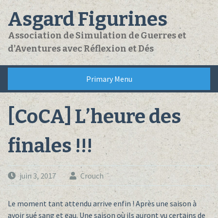
Skip
Asgard Figurines
to
content
Association de Simulation de Guerres et
d’Aventures avec Réflexion et Dés
Primary Menu
[CoCA] L’heure des
finales !!!
juin 3, 2017
Crouch
Le moment tant attendu arrive enfin ! Après une saison à
avoir sué sang et eau. Une saison où ils auront vu certains de