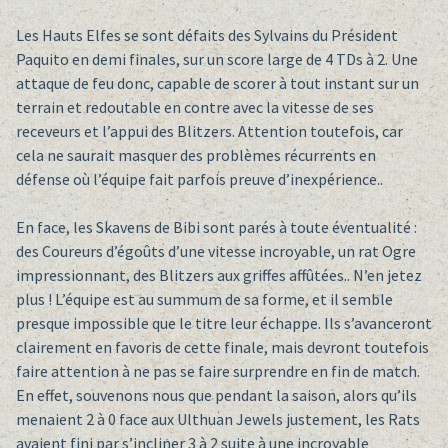
Les Hauts Elfes se sont défaits des Sylvains du Président
Paquito en demi finales, sur un score large de 4 TDs à 2. Une
attaque de feu donc, capable de scorer à tout instant sur un
terrain et redoutable en contre avec la vitesse de ses
receveurs et l’appui des Blitzers. Attention toutefois, car
cela ne saurait masquer des problèmes récurrents en
défense où l’équipe fait parfois preuve d’inexpérience..
En face, les Skavens de Bibi sont parés à toute éventualité :
des Coureurs d’égoûts d’une vitesse incroyable, un rat Ogre
impressionnant, des Blitzers aux griffes affûtées.. N’en jetez
plus ! L’équipe est au summum de sa forme, et il semble
presque impossible que le titre leur échappe. Ils s’avanceront
clairement en favoris de cette finale, mais devront toutefois
faire attention à ne pas se faire surprendre en fin de match.
En effet, souvenons nous que pendant la saison, alors qu’ils
menaient 2 à 0 face aux Ulthuan Jewels justement, les Rats
avaient fini par s’incliner 3 à 2 suite à une incroyable