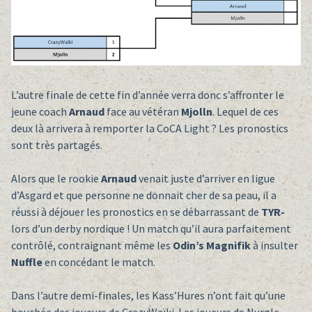
L’autre finale de cette fin d’année verra donc s’affronter le
jeune coach
Arnaud
face au vétéran
Mjolln
. Lequel de ces
deux là arrivera à remporter la CoCA Light ? Les pronostics
sont très partagés.
Alors que le rookie
Arnaud
venait juste d’arriver en ligue
d’Asgard et que personne ne donnait cher de sa peau, il a
réussi à déjouer les pronostics en se débarrassant de
TYR-
lors d’un derby nordique ! Un match qu’il aura parfaitement
contrôlé, contraignant même les
Odin’s Magnifik
à insulter
Nuffle
en concédant le match.
Dans l’autre demi-finales, les Kass’Hures n’ont fait qu’une
bouchée des joueurs de CrazyWaïki. Les joueurs de Nurgle