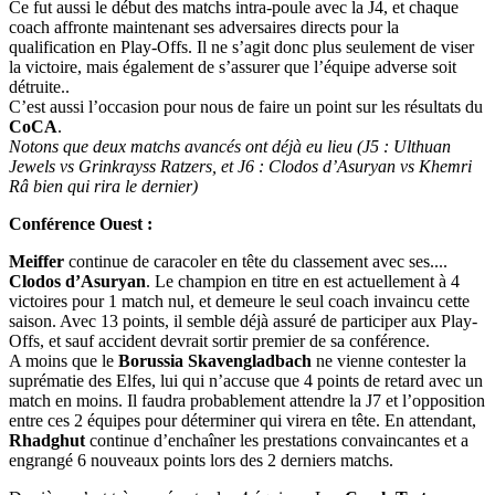
Ce fut aussi le début des matchs intra-poule avec la J4, et chaque
coach affronte maintenant ses adversaires directs pour la
qualification en Play-Offs. Il ne s’agit donc plus seulement de viser
la victoire, mais également de s’assurer que l’équipe adverse soit
détruite..
C’est aussi l’occasion pour nous de faire un point sur les résultats du
CoCA
.
Notons que deux matchs avancés ont déjà eu lieu (J5 : Ulthuan
Jewels vs Grinkrayss Ratzers, et J6 : Clodos d’Asuryan vs Khemri
Râ bien qui rira le dernier)
Conférence Ouest :
Meiffer
continue de caracoler en tête du classement avec ses..
..
Clodos d’Asuryan
. Le champion en titre en est actuellement à 4
victoires pour 1 match nul, et demeure le seul coach invaincu cette
saison. Avec 13 points, il semble déjà assuré de participer aux Play-
Offs, et sauf accident devrait sortir premier de sa conférence.
A moins que le
Borussia Skavengladbach
ne vienne contester la
suprématie des Elfes, lui qui n’accuse que 4 points de retard avec un
match en moins. Il faudra probablement attendre la J7 et l’opposition
entre ces 2 équipes pour déterminer qui virera en tête. En attendant,
Rhadghut
continue d’enchaîner les prestations convaincantes et a
engrangé 6 nouveaux points lors des 2 derniers matchs.