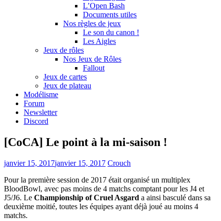
L’Open Bash
Documents utiles
Nos règles de jeux
Le son du canon !
Les Aigles
Jeux de rôles
Nos Jeux de Rôles
Fallout
Jeux de cartes
Jeux de plateau
Modélisme
Forum
Newsletter
Discord
[CoCA] Le point à la mi-saison !
janvier 15, 2017
janvier 15, 2017
Crouch
Pour la première session de 2017 était organisé un multiplex
BloodBowl, avec pas moins de 4 matchs comptant pour les J4 et
J5/J6. Le
Championship of Cruel Asgard
a ainsi basculé dans sa
deuxième moitié, toutes les équipes ayant déjà joué au moins 4
matchs.