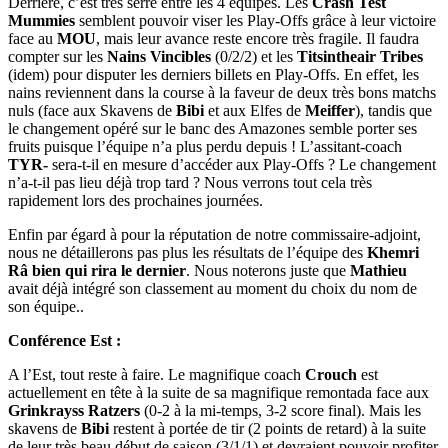
Derrière, c’est très serré entre les 4 équipes. Les
Crash Test
Mummies
semblent pouvoir viser les Play-Offs grâce à leur victoire
face au
MOU
, mais leur avance reste encore très fragile. Il faudra
compter sur les
Nains Vincibles
(0/2/2) et les
Titsintheair Tribes
(idem) pour disputer les derniers billets en Play-Offs. En effet, les
nains reviennent dans la course à la faveur de deux très bons matchs
nuls (face aux Skavens de
Bibi
et aux Elfes de
Meiffer
), tandis que
le changement opéré sur le banc des Amazones semble porter ses
fruits puisque l’équipe n’a plus perdu depuis ! L’assitant-coach
TYR-
sera-t-il en mesure d’accéder aux Play-Offs ? Le changement
n’a-t-il pas lieu déjà trop tard ? Nous verrons tout cela très
rapidement lors des prochaines journées.
Enfin par égard à pour la réputation de notre commissaire-adjoint,
nous ne détaillerons pas plus les résultats de l’équipe des
Khemri
Râ bien qui rira le dernier
. Nous noterons juste que
Mathieu
avait déjà intégré son classement au moment du choix du nom de
son équipe..
Conférence Est :
A l’Est, tout reste à faire. Le magnifique coach
Crouch
est
actuellement en tête à la suite de sa magnifique remontada face aux
Grinkrayss Ratzers
(0-2 à la mi-temps, 3-2 score final). Mais les
skavens de
Bibi
restent à portée de tir (2 points de retard) à la suite
de leur très beau début de saison (3/1/1) et devraient pouvoir profiter