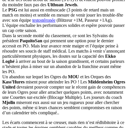
du moindre faux pas des
Ulthuan Jewels
.
Le
PSG
est lui aussi en embuscade (3 points de retard mais un
match en moins) et semble en mesure de venir jouer les trouble-fête
avec son équipe
testostéronée
(Blitzeur +1M, Passeur +1Ag).
L’équipe enchaîne les performances solides et espère pouvoir passer
un cap cette saison.
Dans la seconde moitié du classement, ce sont les Sylvains du
président
PaquitoSan
qui prennent une option pour le dernier
accessit en PO. Mais leur avance reste maigre et l’équipe peine à
résoudre ses soucis de staff médical. Les matchs à venir s’annonçant
particulièrement physiques, les doutes sur la capacité des
Ekko
Loghé
à arriver au bout de la saison grandissent, et certains parieurs
n’hésitent plus à miser sur un abandon de la franchise avant même
les PO.
Un abandon sur lequel les Ogres du
MOU
et les Orques des
Kass’Hures
misent pour atteindre les PO ! Les
Middenheim Ogres
United
devraient pouvoir compter sur le récent gain de compétences
de leurs Ogres pour aller arracher quelques points, avec notamment
une Couettes sur-excitée (Blocage Multiple). Les joueurs du coach
Mjolln
miseront eux aussi sur un jeu rugueux pour aller chercher
des points, même si leurs chances semblent compromises en raison
d’un calendrier très compliqué..
Les écarts commencent à se creuser, mais rien n’est rédhibitoire à ce
stade et toutes les équipes semblent capables du meilleur comme du