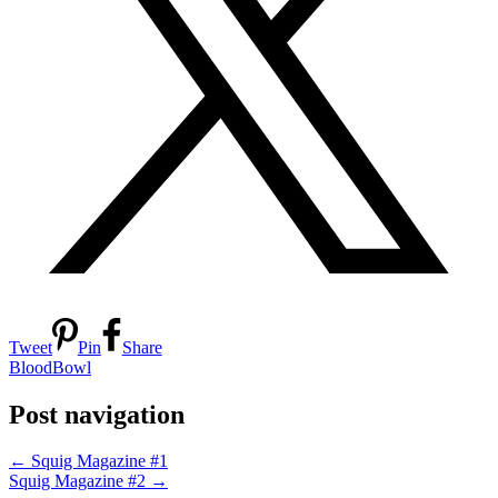
Tweet
Pin
Share
BloodBowl
Post navigation
←
Squig Magazine #1
Squig Magazine #2
→