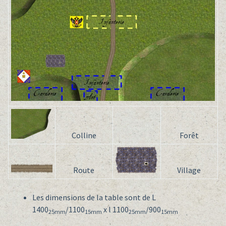
Colline
Forêt
Route
Village
Les dimensions de la table sont de L
1400
/1100
x l 1100
/900
25mm
15mm
25mm
15mm