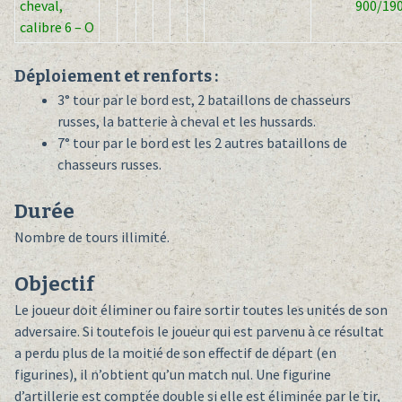
cheval,
900/19
calibre 6 – O
Déploiement et renforts :
3° tour par le bord est, 2 bataillons de chasseurs
russes, la batterie à cheval et les hussards.
7° tour par le bord est les 2 autres bataillons de
chasseurs russes.
Durée
Nombre de tours illimité.
Objectif
Le joueur doit éliminer ou faire sortir toutes les unités de son
adversaire. Si toutefois le joueur qui est parvenu à ce résultat
a perdu plus de la moitié de son effectif de départ (en
figurines), il n’obtient qu’un match nul. Une figurine
d’artillerie est comptée double si elle est éliminée par le tir,