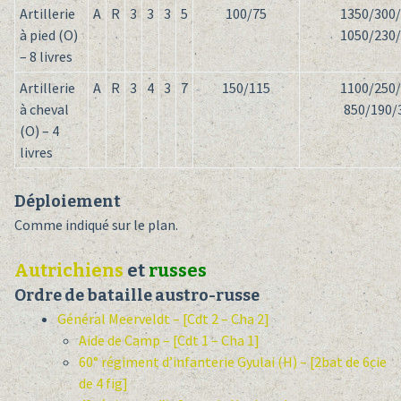
Artillerie
A
R
3
3
3
5
100/75
1350/300
à pied (O)
1050/230
– 8 livres
Artillerie
A
R
3
4
3
7
150/115
1100/250
à cheval
850/190/
(O) – 4
livres
Déploiement
Comme indiqué sur le plan.
Autrichiens
et
russes
Ordre de bataille austro-russe
Général Meerveldt – [Cdt 2 – Cha 2]
Aide de Camp – [Cdt 1 – Cha 1]
60° régiment d’infanterie Gyulai (H) – [2bat de 6cie
de 4 fig]