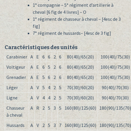
1° compagnie – 5° régiment d’artillerie à
cheval [6 fig de 4 livres] – O
1° régiment de chasseur à cheval – [4esc de 3
fig]
7° régiment de hussards– [4esc de 3 fig]
Caractéristiques des unités
Carabinier
A
E
6
6
2
6
80(40)/65(20)
100(40)/75(30)
Voltigeur
A
E
6
5
2
6
80(40)/65(20)
100(40)/75(30)
Grenadier
A
E
5
6
2
6
80(40)/65(20)
100(40)/75(30)
Léger
A
V
5
4
2
5
70(30)/60(20)
90(40)/70(30)
Ligne
A
V
4
4
2
5
70(30)/60(20)
90(40)/70(30)
Chasseur
A
R
2
5
3
5
160(80)/125(60)
180(90)/135(70)
à cheval
Hussards
A
V
2
5
3
7
160(80)/125(60)
180(90)/135(70)