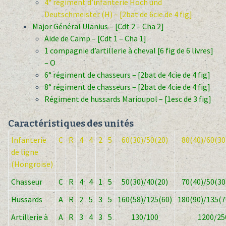
4° régiment d’infanterie Hoch und
Deutschmeister (H) – [2bat de 6cie de 4 fig]
Major Général Ulanius – [Cdt 2 – Cha 2]
Aide de Camp – [Cdt 1 – Cha 1]
1 compagnie d’artillerie à cheval [6 fig de 6 livres]
– O
6° régiment de chasseurs – [2bat de 4cie de 4 fig]
8° régiment de chasseurs – [2bat de 4cie de 4 fig]
Régiment de hussards Marioupol – [1esc de 3 fig]
Caractéristiques des unités
Infanterie
C
R
4
4
2
5
60(30)/50(20)
80(40)/60(30
de ligne
(Hongroise)
Chasseur
C
R
4
4
1
5
50(30)/40(20)
70(40)/50(30
Hussards
A
R
2
5
3
5
160(58)/125(60)
180(90)/135(7
Artillerie à
A
R
3
4
3
5
130/100
1200/25