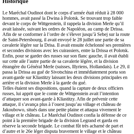
Historique
Le Maréchal Oudinot dont le corps d’armée était réduit à 28 000
hommes, avait passé la Dwina à Polotsk. Se trouvant trop faible
devant le corps de Wittgenstein, il rappela la division Merle qu’il
avait laissée, suivant les ordres de Napoléon, au camp de Drissa.
Afin de se conformer à l’ordre de s’élever jusqu’à Sebej sur la route
de Saint-Petersbourg, il avait envoyé le 28 juillet une partie de sa
cavalerie légère sur la Drisa. Il avait ensuite échelonné ses premières
et secondes divisions avec les cuirassiers, entre la Drissa et Polotsk.
Enfin, pour se garder des russes sur son flanc gauche, il avait établi
sur cette aile l’autre partie de sa cavalerie légère, et la division
étrangère du Général Merle (suisses, lllyriens, Hollandais). Le 29, il
passa la Drissa au gué de Sivotschina et immédiatement porta son
avant-garde sur Kliastitzy laissant les deux divisions principales en
arrière et la division Merle à la garde du gué.
Telles étaient ses dispositions, quand la capture de deux officiers
russes, lui apprit que le comte de Wittgenstein avait l’intention
d’attaquer son avant-garde à Kliastitzy. Afin de prévenir cette
attaque, il s’avança plus à l’ouest jusqu’au village et château de
Jakoubowo, situés dans une petite plaine et attaqua vivement le
village et le château. Le Maréchal Oudinot confia la défense de ce
point à la première brigade de la division Legrand et garda en
réserve la seconde brigade. Le combat fût très acharné de part et
d’autre et le 26e léger disputa bravement le village et le château