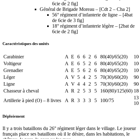
6cie de 2 fig]
Général de Brigade Moreau – [Cdt 2 – Cha 2]
56° régiment d’infanterie de ligne – [4bat
de 6cie de 3 fig]
18° régiment d’infanterie légère – [2bat de
6cie de 2 fig]
Caractéristiques des unités
Carabinier
A
E
6
6
2
6
80(40)/65(20)
10
Voltigeur
A
E
6
5
2
6
80(40)/65(20)
10
Grenadier
A
E
5
6
2
6
80(40)/65(20)
10
Léger
A
V
5
4
2
5
70(30)/60(20)
90
Ligne
A
V
4
4
2
5
70(30)/60(20)
90
Chasseur à cheval
A
R
2
5
3
5
160(80)/125(60)
18
13
Artillerie à pied (O) – 8 livres
A
R
3
3
3
5
100/75
10
Déploiement
Il y a trois bataillons du 26° régiment léger dans le village. Le joueur
français place ses bataillons où il le désire, dans les habitations, le