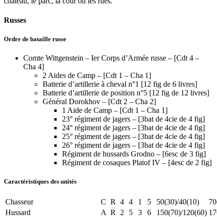
château, le parc, la cour ou les rues.
Russes
Ordre de bataille russe
Comte Wittgenstein – Ier Corps d’Armée russe – [Cdt 4 –
Cha 4]
2 Aides de Camp – [Cdt 1 – Cha 1]
Batterie d’artillerie à cheval n°1 [12 fig de 6 livres]
Batterie d’artillerie de position n°5 [12 fig de 12 livres]
Général Dorokhov – [Cdt 2 – Cha 2]
1 Aide de Camp – [Cdt 1 – Cha 1]
23° régiment de jagers – [3bat de 4cie de 4 fig]
24° régiment de jagers – [3bat de 4cie de 4 fig]
25° régiment de jagers – [3bat de 4cie de 4 fig]
26° régiment de jagers – [3bat de 4cie de 4 fig]
Régiment de hussards Grodno – [6esc de 3 fig]
Régiment de cosaques Platof IV – [4esc de 2 fig]
Caractéristiques des unités
Chasseur
C
R
4
4
1
5
50(30)/40(10)
70
Hussard
A
R
2
5
3
6
150(70)/120(60)
17