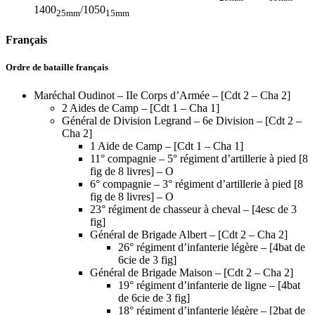
1400
/1050
25mm
15mm
Français
Ordre de bataille français
Maréchal Oudinot – IIe Corps d’Armée – [Cdt 2 – Cha 2]
2 Aides de Camp – [Cdt 1 – Cha 1]
Général de Division Legrand – 6e Division – [Cdt 2 –
Cha 2]
1 Aide de Camp – [Cdt 1 – Cha 1]
11° compagnie – 5° régiment d’artillerie à pied [8
fig de 8 livres] – O
6° compagnie – 3° régiment d’artillerie à pied [8
fig de 8 livres] – O
23° régiment de chasseur à cheval – [4esc de 3
fig]
Général de Brigade Albert – [Cdt 2 – Cha 2]
26° régiment d’infanterie légère – [4bat de
6cie de 3 fig]
Général de Brigade Maison – [Cdt 2 – Cha 2]
19° régiment d’infanterie de ligne – [4bat
de 6cie de 3 fig]
18° régiment d’infanterie légère – [2bat de