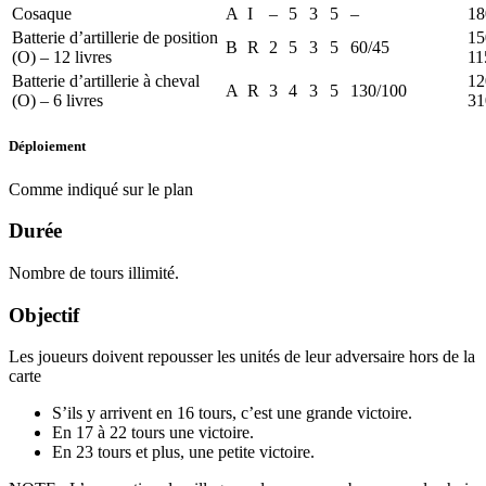
Cosaque
A
I
–
5
3
5
–
18
Batterie d’artillerie de position
15
B
R
2
5
3
5
60/45
(O) – 12 livres
11
Batterie d’artillerie à cheval
12
A
R
3
4
3
5
130/100
(O) – 6 livres
31
Déploiement
Comme indiqué sur le plan
Durée
Nombre de tours illimité.
Objectif
Les joueurs doivent repousser les unités de leur adversaire hors de la
carte
S’ils y arrivent en 16 tours, c’est une grande victoire.
En 17 à 22 tours une victoire.
En 23 tours et plus, une petite victoire.