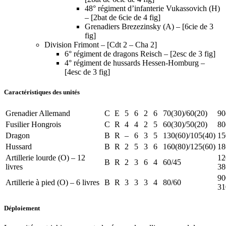
48° régiment d’infanterie Vukassovich (H)
– [2bat de 6cie de 4 fig]
Grenadiers Brezezinsky (A) – [6cie de 3
fig]
Division Frimont – [Cdt 2 – Cha 2]
6° régiment de dragons Reisch – [2esc de 3 fig]
4° régiment de hussards Hessen-Homburg –
[4esc de 3 fig]
Caractéristiques des unités
Grenadier Allemand
C
E
5
6
2
6
70(30)/60(20)
90
Fusilier Hongrois
C
R
4
4
2
5
60(30)/50(20)
80
Dragon
B
R
–
6
3
5
130(60)/105(40)
15
Hussard
B
R
2
5
3
6
160(80)/125(60)
18
Artillerie lourde (O) – 12
12
B
R
2
3
6
4
60/45
livres
38
90
Artillerie à pied (O) – 6 livres
B
R
3
3
3
4
80/60
31
Déploiement