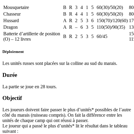
Mousquetaire
B
R
3
4
1
5
60(30)/50(20)
80
Chasseur
B
R
4
4
1
5
60(30)/50(20)
80
Hussard
A
R
2
5
3
6
150(70)/120(60)
17
Dragon
A
R
–
6
3
5
110(50)/90(35)
13
Batterie d’artillerie de position
15
B
R
2
5
3
5
60/45
(O) – 12 livres
11
Déploiement
Les unités russes sont placées sur la colline au sud du marais.
Durée
La partie se joue en 28 tours.
Objectif
Les joueurs doivent faire passer le plus d’unités* possibles de l’autre
côté du marais (ruisseau compris). On fait la différence entre les
unités de chaque camp qui ont réussi à passer.
Le joueur qui a passé le plus d’unités* lit le résultat dans le tableau
suivant :