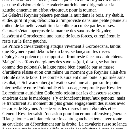
par une division et de la cavalerie autrichienne dirigerait sur la
gauche ennemie un effort vigoureux pour la tourner.
Le Général Reynier pénètre pendant la nuit dans le bois, s’y établit,
et dès qu’il fit jour, déboucha à l’improviste dans une petite plaine au
milieu de laquelle venait finir la colline occupée par les russes.
Ceux-ci s`étant aperçus de la marche des saxons de Reynier,
laissèrent à Gorodeczna une partie de leurs forces, et replièrent le
reste sur le flanc gauche.
Le Prince Schwarzenberg attaqua vivement à Gorodeczna, tandis
que Reynier ayant débouché du bois, se lança sur les russes
déployés en potence par rapport au front resté face aux autrichiens.
Malgré les efforts énergiques des saxons (qui, dit-on, se battirent
comme des polonais), la ligne russe bien épaulée par sa masse
d’artillerie résista et on crut même un moment que Reynier allait être
refoulé dans le bois. Les combats auraient duré toute la journée sans
résultat, si Schwarzenberg n’avait essayé une attaque sur le point
intermédiaire entre Poddoubié et le passage emprunté par Reynier.
Le régiment autrichien Colloredo rejoint par les chasseurs saxons
entrèrent dans le marécage, s’y enfoncèrent jusqu’aux genoux, mais
le franchirent au moment du plus grand engagement des russes avec
le corps de Reynier. A cette vue, les russes furent ébranlés et le
Général Reynier saisit l’occasion pour lancer une offensive générale.
Il lança toute son infanterie sur le centre gauche et tenta avec toute
sa cavalerie un débordement sur la droite. La cavalerie russe se lança