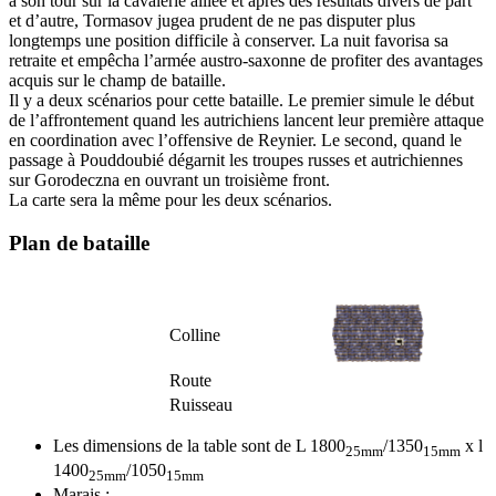
à son tour sur la cavalerie alliée et après des résultats divers de part
et d’autre, Tormasov jugea prudent de ne pas disputer plus
longtemps une position difficile à conserver. La nuit favorisa sa
retraite et empêcha l’armée austro-saxonne de profiter des avantages
acquis sur le champ de bataille.
Il y a deux scénarios pour cette bataille. Le premier simule le début
de l’affrontement quand les autrichiens lancent leur première attaque
en coordination avec l’offensive de Reynier. Le second, quand le
passage à Pouddoubié dégarnit les troupes russes et autrichiennes
sur Gorodeczna en ouvrant un troisième front.
La carte sera la même pour les deux scénarios.
Plan de bataille
Colline
Route
Ruisseau
Les dimensions de la table sont de L 1800
/1350
x l
25mm
15mm
1400
/1050
25mm
15mm
Marais :