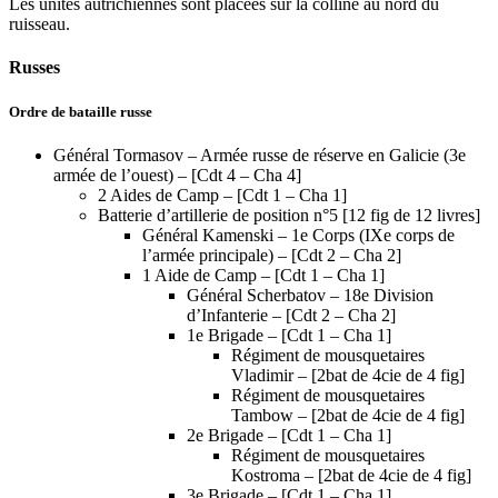
Les unités autrichiennes sont placées sur la colline au nord du
ruisseau.
Russes
Ordre de bataille russe
Général Tormasov – Armée russe de réserve en Galicie (3e
armée de l’ouest) – [Cdt 4 – Cha 4]
2 Aides de Camp – [Cdt 1 – Cha 1]
Batterie d’artillerie de position n°5 [12 fig de 12 livres]
Général Kamenski – 1e Corps (IXe corps de
l’armée principale) – [Cdt 2 – Cha 2]
1 Aide de Camp – [Cdt 1 – Cha 1]
Général Scherbatov – 18e Division
d’Infanterie – [Cdt 2 – Cha 2]
1e Brigade – [Cdt 1 – Cha 1]
Régiment de mousquetaires
Vladimir – [2bat de 4cie de 4 fig]
Régiment de mousquetaires
Tambow – [2bat de 4cie de 4 fig]
2e Brigade – [Cdt 1 – Cha 1]
Régiment de mousquetaires
Kostroma – [2bat de 4cie de 4 fig]
3e Brigade – [Cdt 1 – Cha 1]