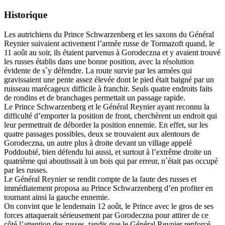
Historique
Les autrichiens du Prince Schwarzenberg et les saxons du Général
Reynier suivaient activement l’armée russe de Tormazoft quand, le
11 août au soir, ils étaient parvenus à Gorodeczna et y avaient trouvé
les russes établis dans une bonne position, avec la résolution
évidente de s`y défendre. La route survie par les armées qui
gravissaient une pente assez élevée dont le pied était baigné par un
ruisseau marécageux difficile à franchir. Seuls quatre endroits faits
de rondins et de branchages permettait un passage rapide.
Le Prince Schwarzenberg et le Général Reynier ayant reconnu la
difficulté d’emporter la position de front, cherchèrent un endroit qui
leur permettrait de déborder la position ennemie. En effet, sur les
quatre passages possibles, deux se trouvaient aux alentours de
Gorodeczna, un autre plus à droite devant un village appelé
Poddoubié, bien défendu lui aussi, et surtout à l’extrême droite un
quatrième qui aboutissait à un bois qui par erreur, n`était pas occupé
par les russes.
Le Général Reynier se rendit compte de la faute des russes et
immédiatement proposa au Prince Schwarzenberg d’en profiter en
tournant ainsi la gauche ennemie.
On convint que le lendemain 12 août, le Prince avec le gros de ses
forces attaquerait sérieusement par Gorodeczna pour attirer de ce
côté l’attention des russes, tandis que le Général Reynier renforcé