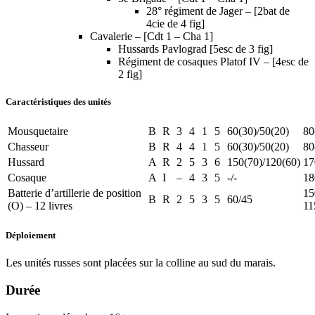
28° régiment de Jager – [2bat de
4cie de 4 fig]
Cavalerie – [Cdt 1 – Cha 1]
Hussards Pavlograd [5esc de 3 fig]
Régiment de cosaques Platof IV – [4esc de
2 fig]
Caractéristiques des unités
Mousquetaire
B
R
3
4
1
5
60(30)/50(20)
80
Chasseur
B
R
4
4
1
5
60(30)/50(20)
80
Hussard
A
R
2
5
3
6
150(70)/120(60)
17
Cosaque
A
I
–
4
3
5
-/-
18
Batterie d’artillerie de position
15
B
R
2
5
3
5
60/45
(O) – 12 livres
11
Déploiement
Les unités russes sont placées sur la colline au sud du marais.
Durée