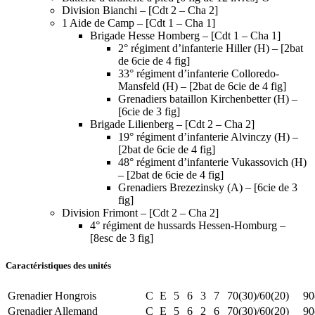
Division Bianchi – [Cdt 2 – Cha 2]
1 Aide de Camp – [Cdt 1 – Cha 1]
Brigade Hesse Homberg – [Cdt 1 – Cha 1]
2° régiment d’infanterie Hiller (H) – [2bat
de 6cie de 4 fig]
33° régiment d’infanterie Colloredo-
Mansfeld (H) – [2bat de 6cie de 4 fig]
Grenadiers bataillon Kirchenbetter (H) –
[6cie de 3 fig]
Brigade Lilienberg – [Cdt 2 – Cha 2]
19° régiment d’infanterie Alvinczy (H) –
[2bat de 6cie de 4 fig]
48° régiment d’infanterie Vukassovich (H)
– [2bat de 6cie de 4 fig]
Grenadiers Brezezinsky (A) – [6cie de 3
fig]
Division Frimont – [Cdt 2 – Cha 2]
4° régiment de hussards Hessen-Homburg –
[8esc de 3 fig]
Caractéristiques des unités
Grenadier Hongrois
C
E
5
6
3
7
70(30)/60(20)
90
Grenadier Allemand
C
E
5
6
2
6
70(30)/60(20)
90