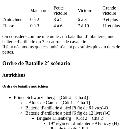
Petite
Grande
Match nul
Victoire
victoire
victoire
Autrichien
0 à 2
3 à 5
6 à 8
9 et plus
Russe
0 à 3
4 à 6
7 à 10
11 et plus
On considère comme une unité : un bataillon d’infanterie, une
batterie d’artillerie ou 3 escadrons de cavalerie.
Il faut néanmoins que ces unité n’aient pas subies plus du tiers de
pertes.
Ordre de Bataille 2° scénario
Autrichiens
Ordre de bataille autrichien
Prince Schwarzenberg – [Cdt 4 – Cha 4]
2 Aides de Camp – [Cdt 1 – Cha 1]
Batterie d’artillerie à pied [8 fig de 6 livres]-O
Batterie d’artillerie à pied [6 fig de 12 livres]-O
Brigade Lilienberg – [Cdt 2 – Cha 2]
19° régiment d’infanterie Alvinczy (H) –
[2bat de 6cie de 4 fig]