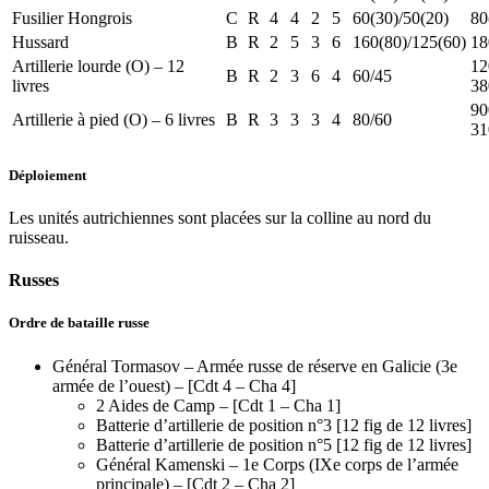
Fusilier Hongrois
C
R
4
4
2
5
60(30)/50(20)
80
Hussard
B
R
2
5
3
6
160(80)/125(60)
18
Artillerie lourde (O) – 12
12
B
R
2
3
6
4
60/45
livres
38
90
Artillerie à pied (O) – 6 livres
B
R
3
3
3
4
80/60
31
Déploiement
Les unités autrichiennes sont placées sur la colline au nord du
ruisseau.
Russes
Ordre de bataille russe
Général Tormasov – Armée russe de réserve en Galicie (3e
armée de l’ouest) – [Cdt 4 – Cha 4]
2 Aides de Camp – [Cdt 1 – Cha 1]
Batterie d’artillerie de position n°3 [12 fig de 12 livres]
Batterie d’artillerie de position n°5 [12 fig de 12 livres]
Général Kamenski – 1e Corps (IXe corps de l’armée
principale) – [Cdt 2 – Cha 2]