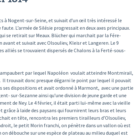
s à Nogent-sur-Seine, et suivait d’un œil très intéressé le
faute. L’armée de Silésie progressait en deux axes principaux.
ui se retirait sur Meaux. Blücher qui marchait par la Fére-
vant et suivait avec Olsouliev, Kleisr et Langeren. Le 9
es alliés se trouvaient dispersés de Chalons à la Ferté-sous-
 Champaubert par lequel Napoléon voulait atteindre Montmirail,
. Il trouvait donc presque dégarni le point par lequel il pouvait
ris ses dispositions et avait ordonné à Marmont, avec une partie
gent- sur-Sezanne ainsi qu’une division de jeune garde et une
nt de Ney. Le 4 février, il était parti lui-même avec la vieille
et grâce à laide des paysans qui fournirent leurs bras et leurs
chait en tête, rencontra les premiers tirailleurs d’Olsouliev,
endroit, le petit Morin franchi, on pénètre dans un vallon où est
on on débouche sur une espèce de plateau au milieu duquel est