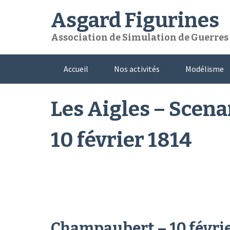
Skip
Asgard Figurines
to
content
Association de Simulation de Guerres e
Accueil
Nos activités
Modélisme
Les Aigles – Scen
10 février 1814
Champaubert – 10 févrie