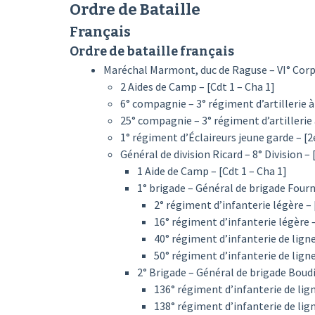
Ordre de Bataille
Français
Ordre de bataille français
Maréchal Marmont, duc de Raguse – VI° Corps
2 Aides de Camp – [Cdt 1 – Cha 1]
6° compagnie – 3° régiment d’artillerie à p
25° compagnie – 3° régiment d’artillerie à 
1° régiment d’Éclaireurs jeune garde – [2e
Général de division Ricard – 8° Division – 
1 Aide de Camp – [Cdt 1 – Cha 1]
1° brigade – Général de brigade Fourni
2° régiment d’infanterie légère – [
16° régiment d’infanterie légère – 
40° régiment d’infanterie de ligne 
50° régiment d’infanterie de ligne 
2° Brigade – Général de brigade Boudi
136° régiment d’infanterie de ligne
138° régiment d’infanterie de ligne