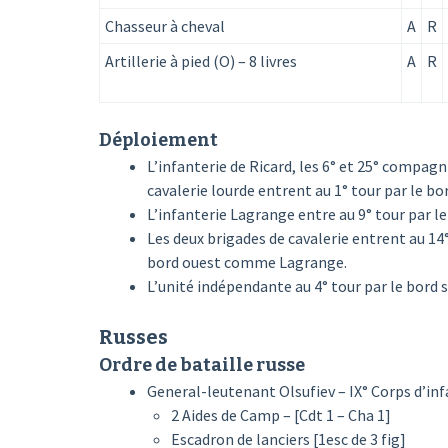
Chasseur à cheval
A
R
Artillerie à pied (O) – 8 livres
A
R
Déploiement
L’infanterie de Ricard, les 6° et 25° compagn
cavalerie lourde entrent au 1° tour par le bord
L’infanterie Lagrange entre au 9° tour par le
Les deux brigades de cavalerie entrent au 14° 
bord ouest comme Lagrange.
L’unité indépendante au 4° tour par le bord su
Russes
Ordre de bataille russe
General-leutenant Olsufiev – IX° Corps d’infa
2 Aides de Camp – [Cdt 1 – Cha 1]
Escadron de lanciers [1esc de 3 fig]