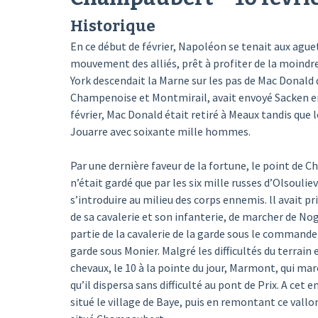
Historique
En ce début de février, Napoléon se tenait aux aguet
mouvement des alliés, prêt à profiter de la moindre 
York descendait la Marne sur les pas de Mac Donald q
Champenoise et Montmirail, avait envoyé Sacken en a
février, Mac Donald était retiré à Meaux tandis que l
Jouarre avec soixante mille hommes.
Par une dernière faveur de la fortune, le point de
n’était gardé que par les six mille russes d’Olsouliev
s’introduire au milieu des corps ennemis. ll avait p
de sa cavalerie et son infanterie, de marcher de No
partie de la cavalerie de la garde sous le commandeme
garde sous Monier. Malgré les difficultés du terrain 
chevaux, le 10 à la pointe du jour, Marmont, qui mar
qu’il dispersa sans difficulté au pont de Prix. A cet 
situé le village de Baye, puis en remontant ce vall