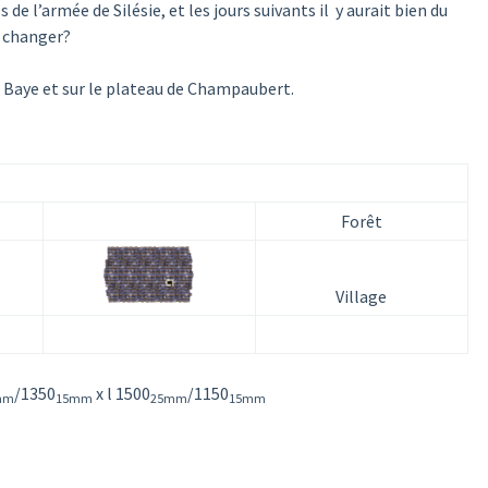
de l’armée de Silésie, et les jours suivants il y aurait bien du
à changer?
e Baye et sur le plateau de Champaubert.
Forêt
Village
/1350
x l 1500
/1150
mm
15mm
25mm
15mm