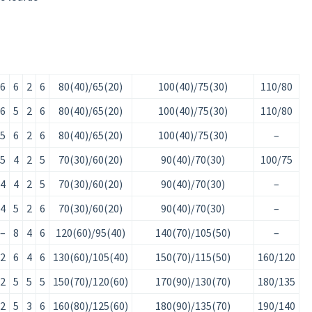
6
6
2
6
80(40)/65(20)
100(40)/75(30)
110/80
6
5
2
6
80(40)/65(20)
100(40)/75(30)
110/80
5
6
2
6
80(40)/65(20)
100(40)/75(30)
–
5
4
2
5
70(30)/60(20)
90(40)/70(30)
100/75
4
4
2
5
70(30)/60(20)
90(40)/70(30)
–
4
5
2
6
70(30)/60(20)
90(40)/70(30)
–
–
8
4
6
120(60)/95(40)
140(70)/105(50)
–
2
6
4
6
130(60)/105(40)
150(70)/115(50)
160/120
2
5
5
5
150(70)/120(60)
170(90)/130(70)
180/135
2
5
3
6
160(80)/125(60)
180(90)/135(70)
190/140