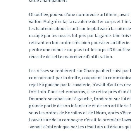
situé Champaubert
Olsoufiev, pourvu d’une nombreuse artillerie, avait 
vallon. Malgré cela, la cavalerie du 1er corps et l’in
les hauteurs aboutissant sur le plateau à la suite de
occupé par les russes fut pris par la garde. Une fois 
retirant en bon ordre très bien pourvu en artillerie.
perdre une minute car plus tôt le corps d’Olsoufiev 
réussite de cette manœuvre d’infiltration.
Les russes se replièrent sur Charnpaubert suivi par l
contournant par la droite, coupaient la communica
rejeté à gauche par la cavalerie, n’avait d’autres res
fort loin. Dans cet embarras, il se retira près d’u
Doumerc se rabattant à gauche, fondirent sur lui et
grande partie de son infanterie et de son artillerie f
sous les ordres de Kornilov et de Udom, après s’être
l’ouverture de la campagne c’était la première fave
venait d’obtenir que par les résultats ultérieurs qu 