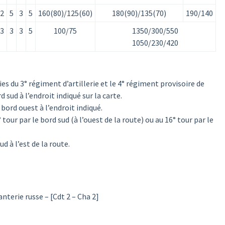
2
5
3
5
160(80)/125(60)
180(90)/135(70)
190/140
3
3
3
5
100/75
1350/300/550
1050/230/420
ies du 3° régiment d’artillerie et le 4° régiment provisoire de
 sud à l’endroit indiqué sur la carte.
 bord ouest à l’endroit indiqué.
tour par le bord sud (à l’ouest de la route) ou au 16° tour par le
d à l’est de la route.
nterie russe – [Cdt 2 – Cha 2]