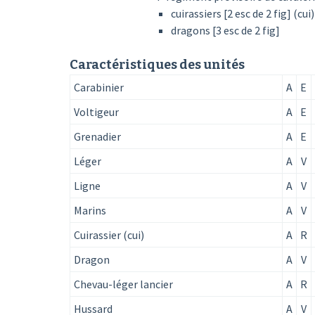
cuirassiers [2 esc de 2 fig] (cui)
dragons [3 esc de 2 fig]
Caractéristiques des unités
Carabinier
A
E
Voltigeur
A
E
Grenadier
A
E
Léger
A
V
Ligne
A
V
Marins
A
V
Cuirassier (cui)
A
R
Dragon
A
V
Chevau-léger lancier
A
R
Hussard
A
V