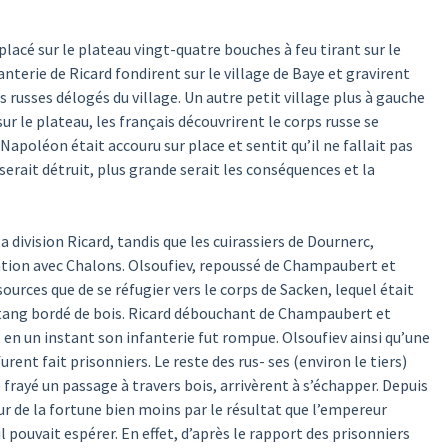
placé sur le plateau vingt-quatre bouches à feu tirant sur le
fanterie de Ricard fondirent sur le village de Baye et gravirent
s russes délogés du village. Un autre petit village plus à gauche
sur le plateau, les français découvrirent le corps russe se
 Napoléon était accouru sur place et sentit qu’il ne fallait pas
serait détruit, plus grande serait les conséquences et la
a division Ricard, tandis que les cuirassiers de Dournerc,
tion avec Chalons. Olsoufiev, repoussé de Champaubert et
sources que de se réfugier vers le corps de Sacken, lequel était
n étang bordé de bois. Ricard débouchant de Champaubert et
 en un instant son infanterie fut rompue. Olsoufiev ainsi qu’une
urent fait prisonniers. Le reste des rus- ses (environ le tiers)
 frayé un passage à travers bois, arrivèrent à s’échapper. Depuis
ur de la fortune bien moins par le résultat que l’empereur
il pouvait espérer. En effet, d’après le rapport des prisonniers