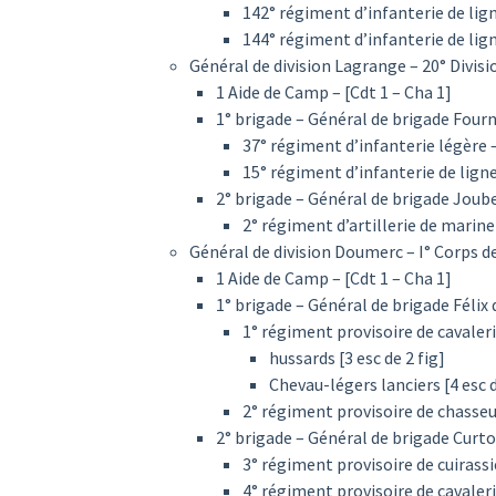
142° régiment d’infanterie de ligne
144° régiment d’infanterie de ligne
Général de division Lagrange – 20° Divisio
1 Aide de Camp – [Cdt 1 – Cha 1]
1° brigade – Général de brigade Fourni
37° régiment d’infanterie légère – 
15° régiment d’infanterie de ligne 
2° brigade – Général de brigade Joube
2° régiment d’artillerie de marine 
Général de division Doumerc – I° Corps de 
1 Aide de Camp – [Cdt 1 – Cha 1]
1° brigade – Général de brigade Félix d
1° régiment provisoire de cavaler
hussards [3 esc de 2 fig]
Chevau-légers lanciers [4 esc d
2° régiment provisoire de chasseur
2° brigade – Général de brigade Curto 
3° régiment provisoire de cuirassier
4° régiment provisoire de cavaler