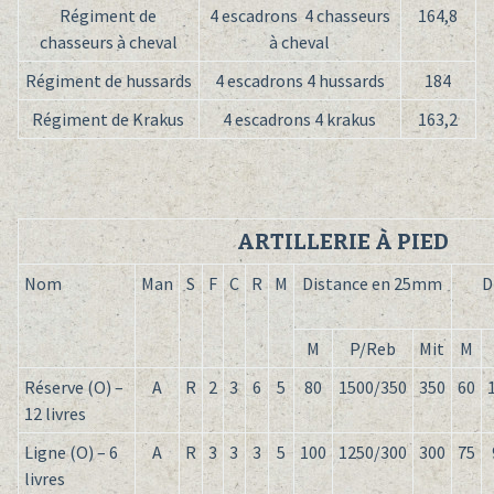
Régiment de
4 escadrons 4 chasseurs
164,8
chasseurs à cheval
à cheval
Régiment de hussards
4 escadrons 4 hussards
184
Régiment de Krakus
4 escadrons 4 krakus
163,2
ARTILLERIE À PIED
Nom
Man
S
F
C
R
M
Distance en 25mm
D
M
P/Reb
Mit
M
Réserve (O) –
A
R
2
3
6
5
80
1500/350
350
60
12 livres
Ligne (O) – 6
A
R
3
3
3
5
100
1250/300
300
75
livres