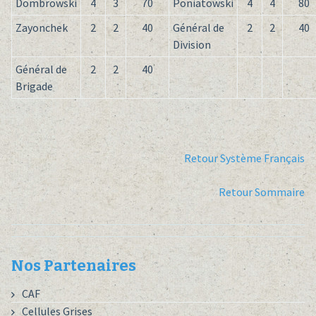
Dombrowski
4
3
70
Poniatowski
4
4
80
Zayonchek
2
2
40
Général de
2
2
40
Division
Général de
2
2
40
Brigade
Retour Système Français
Retour Sommaire
Nos Partenaires
CAF
Cellules Grises