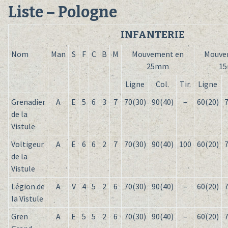
Liste – Pologne
INFANTERIE
Nom
Man
S
F
C
B
M
Mouvement en
Mouve
25mm
1
Ligne
Col.
Tir.
Ligne
Grenadier
A
E
5
6
3
7
70(30)
90(40)
–
60(20)
7
de la
Vistule
Voltigeur
A
E
6
6
2
7
70(30)
90(40)
100
60(20)
7
de la
Vistule
Légion de
A
V
4
5
2
6
70(30)
90(40)
–
60(20)
7
la Vistule
Gren
A
E
5
5
2
6
70(30)
90(40)
–
60(20)
7