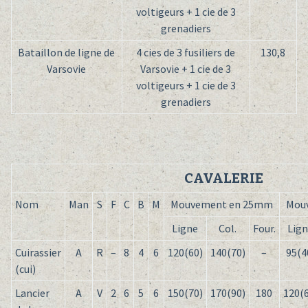
voltigeurs + 1 cie de 3
grenadiers
Bataillon de ligne de
4 cies de 3 fusiliers de
130,8
Varsovie
Varsovie + 1 cie de 3
voltigeurs + 1 cie de 3
grenadiers
CAVALERIE
Nom
Man
S
F
C
B
M
Mouvement en 25mm
Mou
Ligne
Col.
Four.
Lig
Cuirassier
A
R
–
8
4
6
120(60)
140(70)
–
95(4
(cui)
Lancier
A
V
2
6
5
6
150(70)
170(90)
180
120(