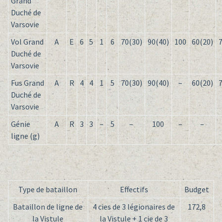
Grand
Duché de
Varsovie
Vol Grand
A
E
6
5
1
6
70(30)
90(40)
100
60(20)
7
Duché de
Varsovie
Fus Grand
A
R
4
4
1
5
70(30)
90(40)
–
60(20)
7
Duché de
Varsovie
Génie
A
R
3
3
–
5
–
100
–
–
ligne (g)
Type de bataillon
Effectifs
Budget
Bataillon de ligne de
4 cies de 3 légionaires de
172,8
la Vistule
la Vistule + 1 cie de 3