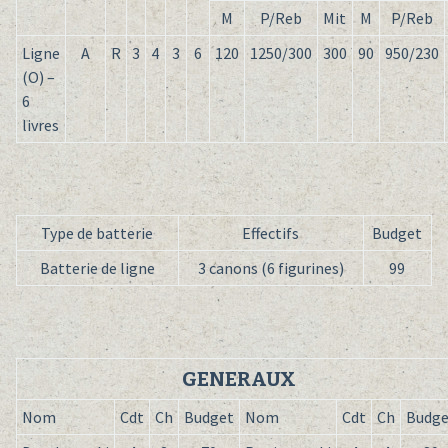
M
P/Reb
Mit
M
P/Reb
Ligne
A
R
3
4
3
6
120
1250/300
300
90
950/230
(O) –
6
livres
Type de batterie
Effectifs
Budget
Batterie de ligne
3 canons (6 figurines)
99
GENERAUX
Nom
Cdt
Ch
Budget
Nom
Cdt
Ch
Budge