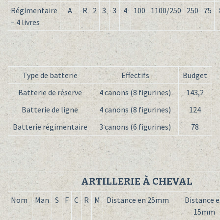
Régimentaire
A
R
2
3
3
4
100
1100/250
250
75
– 4 livres
Type de batterie
Effectifs
Budget
Batterie de réserve
4 canons (8 figurines)
143,2
Batterie de ligne
4 canons (8 figurines)
124
Batterie régimentaire
3 canons (6 figurines)
78
ARTILLERIE À CHEVAL
Nom
Man
S
F
C
R
M
Distance en 25mm
Distance 
15mm