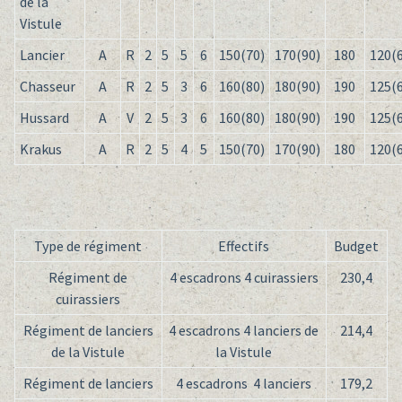
de la
Vistule
Lancier
A
R
2
5
5
6
150(70)
170(90)
180
120(
Chasseur
A
R
2
5
3
6
160(80)
180(90)
190
125(
Hussard
A
V
2
5
3
6
160(80)
180(90)
190
125(
Krakus
A
R
2
5
4
5
150(70)
170(90)
180
120(
Type de régiment
Effectifs
Budget
Régiment de
4 escadrons 4 cuirassiers
230,4
cuirassiers
Régiment de lanciers
4 escadrons 4 lanciers de
214,4
de la Vistule
la Vistule
Régiment de lanciers
4 escadrons 4 lanciers
179,2