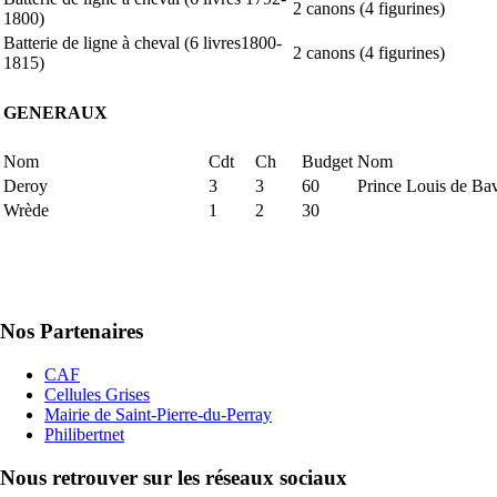
2 canons (4 figurines)
1800)
Batterie de ligne à cheval (6 livres1800-
2 canons (4 figurines)
1815)
GENERAUX
Nom
Cdt
Ch
Budget
Nom
Deroy
3
3
60
Prince Louis de Bav
Wrède
1
2
30
Nos Partenaires
CAF
Cellules Grises
Mairie de Saint-Pierre-du-Perray
Philibertnet
Nous retrouver sur les réseaux sociaux