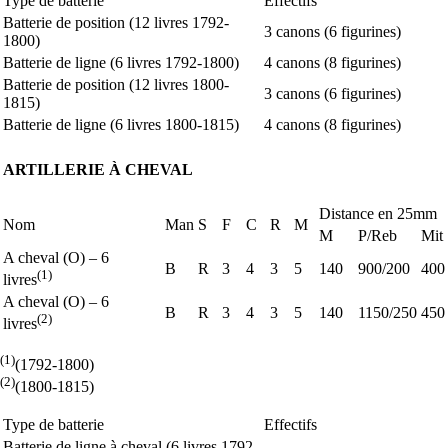
Type de batterie
Effectifs
Batterie de position (12 livres 1792-
3 canons (6 figurines)
1800)
Batterie de ligne (6 livres 1792-1800)
4 canons (8 figurines)
Batterie de position (12 livres 1800-
3 canons (6 figurines)
1815)
Batterie de ligne (6 livres 1800-1815)
4 canons (8 figurines)
ARTILLERIE À CHEVAL
Distance en 25mm
Nom
Man
S
F
C
R
M
M
P/Reb
Mit
A cheval (O) – 6
B
R
3
4
3
5
140
900/200
400
(1)
livres
A cheval (O) – 6
B
R
3
4
3
5
140
1150/250
450
(2)
livres
(1)
(1792-1800)
(2)
(1800-1815)
Type de batterie
Effectifs
Batterie de ligne à cheval (6 livres 1792-