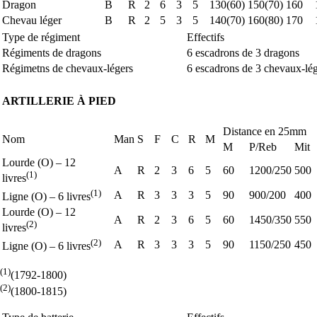
Dragon
B
R
2
6
3
5
130(60)
150(70)
160
Chevau léger
B
R
2
5
3
5
140(70)
160(80)
170
Type de régiment
Effectifs
Régiments de dragons
6 escadrons de 3 dragons
Régimetns de chevaux-légers
6 escadrons de 3 chevaux-lé
ARTILLERIE À PIED
Distance en 25mm
Nom
Man
S
F
C
R
M
M
P/Reb
Mit
Lourde (O) – 12
A
R
2
3
6
5
60
1200/250
500
(1)
livres
(1)
A
R
3
3
3
5
90
900/200
400
Ligne (O) – 6 livres
Lourde (O) – 12
A
R
2
3
6
5
60
1450/350
550
(2)
livres
(2)
A
R
3
3
3
5
90
1150/250
450
Ligne (O) – 6 livres
(1)
(1792-1800)
(2)
(1800-1815)