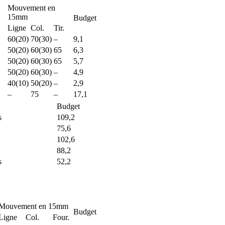
Mouvement en
15mm
Budget
Ligne
Col.
Tir.
60(20)
70(30)
–
9,1
50(20)
60(30)
65
6,3
50(20)
60(30)
65
5,7
50(20)
60(30)
–
4,9
40(10)
50(20)
–
2,9
–
75
–
17,1
Budget
s
109,2
75,6
102,6
88,2
s
52,2
Mouvement en 15mm
Budget
Ligne
Col.
Four.