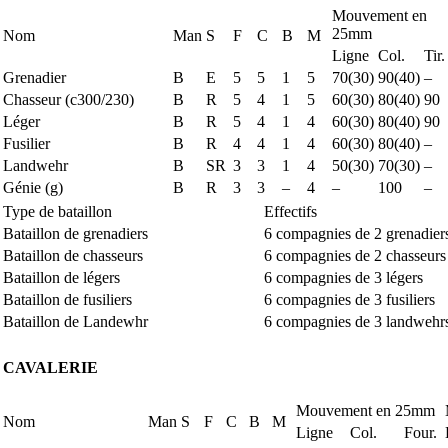
Mouvement en
25mm
Nom
Man
S
F
C
B
M
Ligne
Col.
Tir.
Grenadier
B
E
5
5
1
5
70(30)
90(40)
–
Chasseur (c300/230)
B
R
5
4
1
5
60(30)
80(40)
90
Léger
B
R
5
4
1
4
60(30)
80(40)
90
Fusilier
B
R
4
4
1
4
60(30)
80(40)
–
Landwehr
B
SR
3
3
1
4
50(30)
70(30)
–
Génie (g)
B
R
3
3
–
4
–
100
–
Type de bataillon
Effectifs
Bataillon de grenadiers
6 compagnies de 2 grenadier
Bataillon de chasseurs
6 compagnies de 2 chasseurs
Bataillon de légers
6 compagnies de 3 légers
Bataillon de fusiliers
6 compagnies de 3 fusiliers
Bataillon de Landewhr
6 compagnies de 3 landwehr
CAVALERIE
Mouvement en 25mm
Nom
Man
S
F
C
B
M
Ligne
Col.
Four.