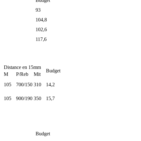
Budget
93
104,8
102,6
117,6
Distance en 15mm
Budget
M
P/Reb
Mit
105
700/150
310
14,2
105
900/190
350
15,7
Budget