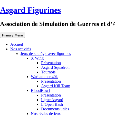
Skip
Asgard Figurines
to
content
Association de Simulation de Guerres et d’
Primary Menu
Accueil
Nos activités
Jeux de stratégie avec figurines
X Wing
Présentation
Asgard Squadron
Tournois
Warhammer 40k
Présentation
Asgard Kill Team
BloodBowl
Présentation
Ligue Asgard
L’Open Bash
Documents utiles
Nos règles de jeux