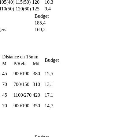
105(40)
115(50)
120
10,3
110(50)
120(60)
125
9,4
Budget
185,4
gers
169,2
Distance en 15mm
Budget
M
P/Reb
Mit
45
900/190
380
15,5
70
700/150
310
13,1
45
1100/270
420
17,1
70
900/190
350
14,7