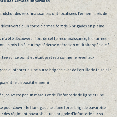
ante des Armées Impériales
 Landshut des reconnaissances ont localisées l’ennemi près de
 découverte d’un corps d’armée fort de 6 brigades en pleine
s n’a été découverte lors de cette reconnaissance, leur armée
-ils mis fin à leur mystérieuse opération militaire spéciale ?
ée sur ce point et était prêtes à sonner le reveil aux
de d’infanterie, une autre brigade avec de l’artillerie faisait la
quaient le dispositif ennemi.
e, couverte par un marais et de l’infanterie de ligne et une
e pour couvrir le flanc gauche d’une forte brigade bavaroise.
ar des régiment bavarois et une brigade d’infanterie sur sa