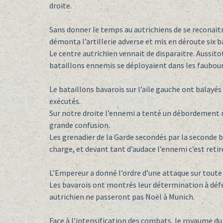
droite.
Sans donner le temps au autrichiens de se reconaitre
démonta l’artillerie adverse et mis en déroute six b
Le centre autrichien vennait de disparaitre. Aussito
bataillons ennemis se déployaient dans les faubour
Le bataillons bavarois sur l’aile gauche ont balayé
exécutés.
Sur notre droite l’ennemi a tenté un débordement m
grande confusion.
Les grenadier de la Garde secondés par la seconde br
charge, et devant tant d’audace l’ennemi c’est retir
L’Empereur a donné l’ordre d’une attaque sur toute l
Les bavarois ont montrés leur détermination à défe
autrichien ne passeront pas Noël à Munich.
Face à l’intensification des combats, le royaume du 