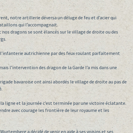
nt, notre artillerie déversa un déluge de feu et d’acier qui
ataillons qui l’accompagnait.
t nos dragons se sont élancés sur le village de droite ou des
gs.
s l’infanterie autrichienne par des feux roulant parfaitement
ais l’intervention des dragon de la Garde l’a mis dans une
igade bavaroise ont ainsi abordés le village de droite au pas de
é.
a ligne et la journée c’est terminée par une victoire éclatante.
ndre avec courage les frontière de leur royaume et les
Wurtemberg a décidé de venir en aide à ses voisins et ses