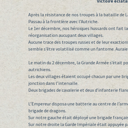
Victoire éclat
Après la résistance de nos troupes à la bataille de
Passau à la frontière avec l’Autriche.
Le 1er décembre, nos héroiques hussards ont fait la
réorganisation aucupant deux villages.
Aucune trace des troupes russes et de leur exaction
semble s’être volatilisé comme un fantome. Auraient
Le matin du 2 décembre, la Grande Armée s’était port
autrichiens.
Les deux villages étaient occupé chacun par une briga
jonction dans l’intervalle.
Deux brigades de cavalerie et deux d’infanterie flan
L’Empereur disposa une batterie au centre de l’armé
brigade de dragons.
Sur notre gauche était déployé une brigade français
Sur notre droite la Garde Impériale était appuyée p